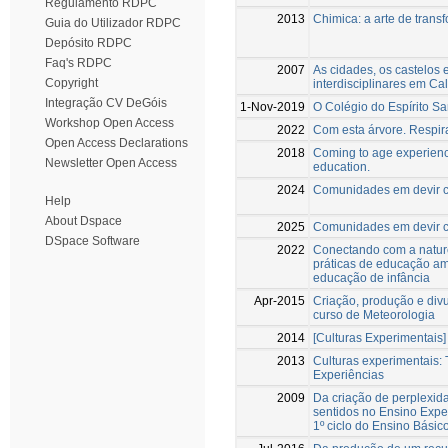
Regulamento RDPC
2013
Chimica: a arte de trans
Guia do Utilizador RDPC
Depósito RDPC
Faq's RDPC
2007
As cidades, os castelos 
Copyright
interdisciplinares em Ca
Integração CV DeGóis
1-Nov-2019
O Colégio do Espírito Sa
Workshop Open Access
2022
Com esta árvore. Respirar
Open Access Declarations
2018
Coming to age experienc
Newsletter Open Access
education.
2024
Comunidades em devir c
Help
About Dspace
2025
Comunidades em devir c
DSpace Software
2022
Conectando com a natur
práticas de educação amb
educação de infância
Apr-2015
Criação, produção e div
curso de Meteorologia
2014
[Culturas Experimentai
2013
Culturas experimentais: 
Experiências
2009
Da criação de perplexid
sentidos no Ensino Expe
1º ciclo do Ensino Básic