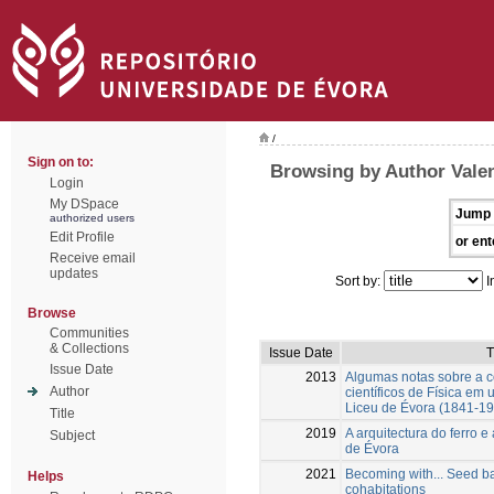
/
Sign on to:
Browsing by Author Valen
Login
My DSpace
Jump 
authorized users
Edit Profile
or ent
Receive email
updates
Sort by:
I
Browse
Communities
& Collections
Issue Date
T
Issue Date
2013
Algumas notas sobre a c
Author
científicos de Física em
Liceu de Évora (1841-1
Title
2019
A arquitectura do ferro 
Subject
de Évora
2021
Becoming with... Seed ba
Helps
cohabitations