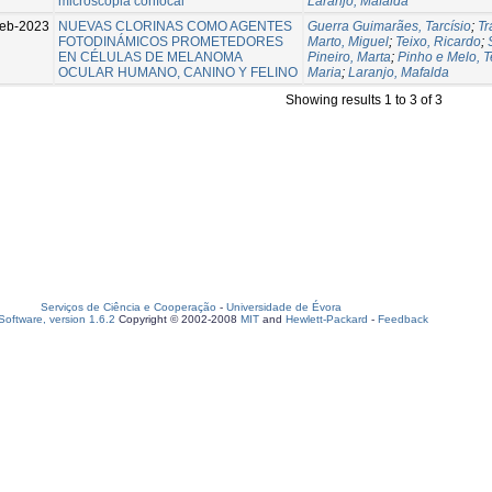
microscopia confocal
Laranjo, Mafalda
eb-2023
NUEVAS CLORINAS COMO AGENTES
Guerra Guimarães, Tarcísio
;
Tr
FOTODINÁMICOS PROMETEDORES
Marto, Miguel
;
Teixo, Ricardo
;
EN CÉLULAS DE MELANOMA
Pineiro, Marta
;
Pinho e Melo, 
OCULAR HUMANO, CANINO Y FELINO
Maria
;
Laranjo, Mafalda
Showing results 1 to 3 of 3
Serviços de Ciência e Cooperação
-
Universidade de Évora
oftware, version 1.6.2
Copyright © 2002-2008
MIT
and
Hewlett-Packard
-
Feedback