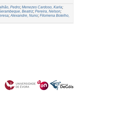
alhão, Pedro
;
Menezes Cardoso, Karla
;
Serambeque, Beatriz
;
Pereira, Nelson
;
Teresa
;
Alexandre, Nuno
;
Filomena Botelho,