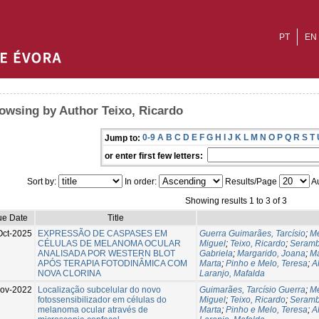
PT
EN
owsing by Author Teixo, Ricardo
0-9
A
B
C
D
E
F
G
H
I
J
K
L
M
N
O
P
Q
R
S
T
Jump to:
or enter first few letters:
Sort by:
In order:
Results/Page
Au
Showing results 1 to 3 of 3
ue Date
Title
Oct-2025
EXPRESSÃO DE CASPASES EM
Guerra Guimarães, Tarcísio
;
Me
CÉLULAS DE MELANOMA OCULAR
Miguel
;
Teixo, Ricardo
;
Seramb
ANALISADA POR WESTERN BLOT
Gabriela
;
Margarido, Joana
;
Ma
APÓS TERAPIA FOTODINÂMICA COM
Marta
;
Pinho e Melo, Teresa
;
A
NOVA CLORINA
Laranjo, Mafalda
ov-2022
Localização subcelular do novo
Guimarães, Tarcísio Guerra
;
Me
fotossensibilizador em células do
Miguel
;
Teixo, Ricardo
;
Seramb
melanoma ocular através de
Marta
;
Pinho e Melo, Teresa
;
A