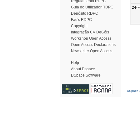
Regulamento RDPC
Guia do Utilizador RDPC
24-F
Depósito RDPC
Faq's RDPC
Copyright
Integração CV DeGóis
Workshop Open Access
Open Access Declarations
Newsletter Open Access
Help
About Dspace
DSpace Software
DSpace S