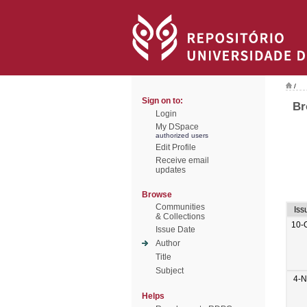
/
Sign on to:
Br
Login
My DSpace
authorized users
Edit Profile
Receive email
updates
Browse
Communities
Iss
& Collections
10-
Issue Date
Author
Title
Subject
4-N
Helps