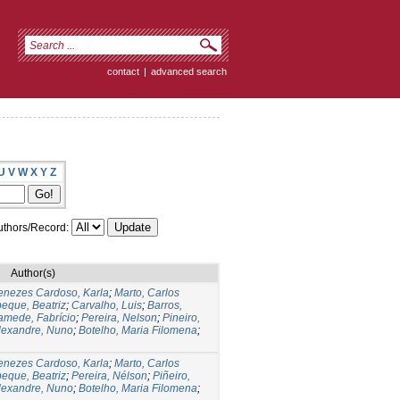
contact
|
advanced search
U
V
W
X
Y
Z
thors/Record:
Author(s)
nezes Cardoso, Karla
;
Marto, Carlos
eque, Beatriz
;
Carvalho, Luis
;
Barros,
mede, Fabrício
;
Pereira, Nelson
;
Pineiro,
lexandre, Nuno
;
Botelho, Maria Filomena
;
nezes Cardoso, Karla
;
Marto, Carlos
eque, Beatriz
;
Pereira, Nélson
;
Piñeiro,
lexandre, Nuno
;
Botelho, Maria Filomena
;