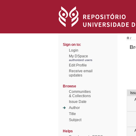
/
Sign on to:
Br
Login
My DSpace
authorized users
Edit Profile
Receive email
updates
Browse
Communities
Iss
& Collections
Issue Date
Author
Title
Subject
Helps