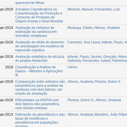
quererem ter filhos
Apr-2019
A Análise Classificatória na
Minhoto, Manuel
;
Fernandes, Luis
Caracterização da Produção e
Consumo de Produtos de
Origem Animal a Nível Mundial
Apr-2019
Avaliação de métodos de
Muianga, Eládio
;
Afonso, Anabela
estimação da variância em
amostras complexas
Apr-2019
Avaliação do efeito do desenho
Carreiras, Ana Laura
;
Infante, Paulo
;
A
de amostragem em modelos de
regressão logística
Apr-2019
Avaliação estatística da eficácia
Infante, Paulo
;
Jacinto, Gonçalo
;
Afons
do projeto AdolesSer
Gabriela
;
Fernandes, Isabel
;
Palminha
2019
Classificação e Análise de
Vários
Dados – Métodos e Aplicações
III
Apr-2019
Comparação entre métodos não
Afonso, Anabela
;
Pereira, Dulce G.
paramétricos para a análise de
variância com dois fatores: um
estudo de simulação
Apr-2019
Dificuldades na ANOVA com
Pereira, Dulce G.
;
Afonso, Anabela
dois fatores não paramétrica
com células omissas
Apr-2013
Estimação da abundância e das
Afonso, Anabela
;
Monteiro, João Filipe
taxas de incidência e
prevalência em populações
elusivas