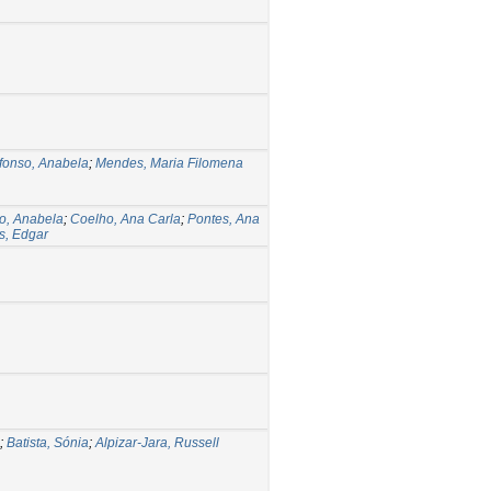
fonso, Anabela
;
Mendes, Maria Filomena
o, Anabela
;
Coelho, Ana Carla
;
Pontes, Ana
s, Edgar
;
Batista, Sónia
;
Alpizar-Jara, Russell