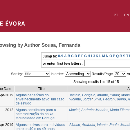
PT
EN
owsing by Author Sousa, Fernanda
0-9
A
B
C
D
E
F
G
H
I
J
K
L
M
N
O
P
Q
R
S
T
Jump to:
or enter first few letters:
Sort by:
In order:
Results/Page
Au
Showing results 1 to 15 of 15
ue Date
Title
A
Apr-2019
Alguns benefícios do
Jacinto, Gonçalo
;
Infante, Paulo
;
Afons
envelhecimento ativo: um caso
Vicente, Jorge
;
Silva, Pedro
;
Coelho, A
de estudo
2012
Alguns contributos para a
Maciel, Andreia
;
Mendes, Maria Filom
caracterização da baixa
fecundidade em Portugal
Apr-2019
Alguns motivos para indivíduos
Afonso, Anabela
;
Infante, Paulo
;
Mende
entre os 40 e os 49 anos