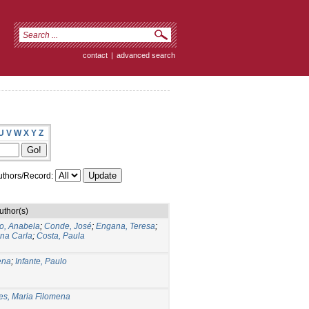
contact
|
advanced search
U
V
W
X
Y
Z
thors/Record:
uthor(s)
o, Anabela
;
Conde, José
;
Engana, Teresa
;
na Carla
;
Costa, Paula
ena
;
Infante, Paulo
s, Maria Filomena