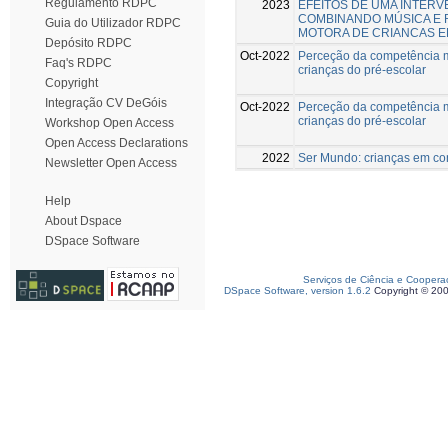
Regulamento RDPC
2023
EFEITOS DE UMA INTER
COMBINANDO MÚSICA E
Guia do Utilizador RDPC
MOTORA DE CRIANCAS E
Depósito RDPC
Oct-2022
Perceção da competência 
Faq's RDPC
crianças do pré-escolar
Copyright
Integração CV DeGóis
Oct-2022
Perceção da competência 
crianças do pré-escolar
Workshop Open Access
Open Access Declarations
2022
Ser Mundo: crianças em co
Newsletter Open Access
Help
About Dspace
DSpace Software
Serviços de Ciência e Coopera
DSpace Software, version 1.6.2
Copyright © 20