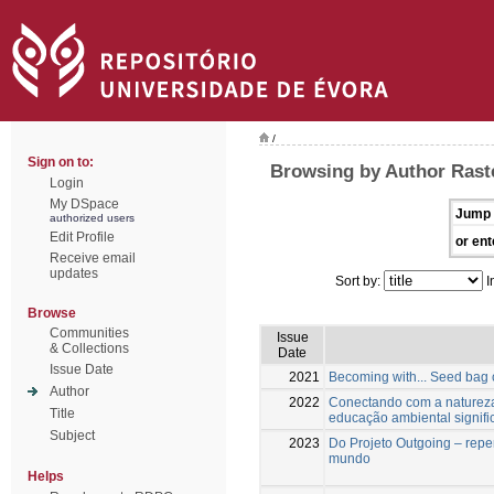
/
Sign on to:
Browsing by Author Rast
Login
My DSpace
Jump 
authorized users
Edit Profile
or ent
Receive email
updates
Sort by:
I
Browse
Communities
Issue
& Collections
Date
Issue Date
2021
Becoming with... Seed bag c
Author
2022
Conectando com a natureza 
Title
educação ambiental signifi
Subject
2023
Do Projeto Outgoing – rep
mundo
Helps