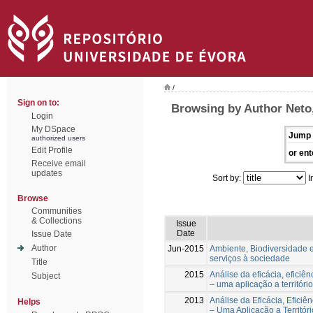
/
Sign on to:
Browsing by Author Neto
Login
My DSpace
Jump 
authorized users
Edit Profile
or ent
Receive email
updates
Sort by:
I
Browse
Communities
& Collections
Issue
Date
Issue Date
Author
Jun-2015
Ambiente, Biodiversidade e
serviços à sociedade
Title
2015
Análise da eficácia, eficiê
Subject
– uma aplicação a território
2013
Análise da Eficácia, Eficiê
Helps
– Uma Aplicação a Territór