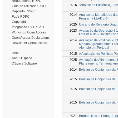
Regulamento RDPC
2016
“Análise da Eficiência, Efi
Guia do Utilizador RDPC
Depósito RDPC
2014
Análise da Mortalidade da
Faq's RDPC
Programa LEADER+
Copyright
2025
Um ano do Relatório Draghi
Integração CV DeGóis
2023
Avaliação da Operação 8.1.
Workshop Open Access
florestas- do PDR2020 no c
Open Access Declarations
2014
Avaliação de Políticas Pú
Newsletter Open Access
Medida Agroambiental Prote
Alentejo em Portugal
Help
2015
A Avaliação de Políticas Pú
About Dspace
2025
Avaliação do Alinhamento E
Planeamento Territorial em
DSpace Software
2014
Boletim de Conjuntura da Re
2015
Boletim de Conjuntura da Re
2015
Boletim de Conjuntura da Re
2015
Boletim de Conjuntura da Re
2021
Border cities in Portugal–S