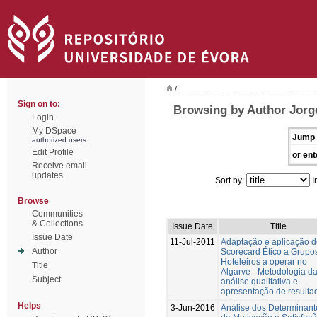
/
Sign on to:
Browsing by Author Jorg
Login
My DSpace
Jump 
authorized users
Edit Profile
or ent
Receive email
updates
Sort by:
I
Browse
Communities
& Collections
Issue Date
Title
Issue Date
11-Jul-2011
Adaptação e aplicação 
Author
Scorecard Ético a Grupo
Hoteleiros a operar no
Title
Algarve - Metodologia d
Subject
análise qualitativa e
apresentação de resulta
Helps
3-Jun-2016
Análise dos Determinant