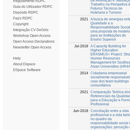
da Motivação e Satisfaç
Regulamento RDPC
Trabalho na Perspetiva 
Guia do Utilizador RDPC
Futuros Técnicos de
Hotelaria e Turismo
Depósito RDPC
Faq's RDPC
2021
A busca de sinergias ent
Qualidade e a
Copyright
Responsabilidade Social
Integração CV DeGóis
uma proposta de modelo
para as Instituições de
Workshop Open Access
Ensino Superior
Open Access Declarations
Jul-2018
A Capacity Building for
Newsletter Open Access
Higher Education
ERASMUS+ Project: Stra
Human Resources
Help
Management for Southea
About Dspace
Asian Universities (HR4
DSpace Software
2014
Cidadania empresarial
socialmente responsável:
caso dos team buildings
comunitários
2021
Comparação Teórica do
Referenciais da Qualida
para a Educação e For
Profissional
Jun-2018
Conciliação entre a vida
profissional e a vida fami
no quadro da
responsabilidade social 
organizações: perceção