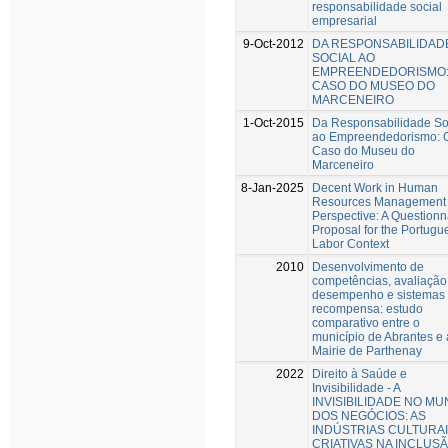
responsabilidade social
empresarial
9-Oct-2012
DA RESPONSABILIDAD
SOCIAL AO
EMPREENDEDORISMO:
CASO DO MUSEO DO
MARCENEIRO
1-Oct-2015
Da Responsabilidade So
ao Empreendedorismo: 
Caso do Museu do
Marceneiro
8-Jan-2025
Decent Work in Human
Resources Management
Perspective: A Questionn
Proposal for the Portugu
Labor Context
2010
Desenvolvimento de
competências, avaliação
desempenho e sistemas
recompensa: estudo
comparativo entre o
município de Abrantes e 
Mairie de Parthenay
2022
Direito à Saúde e
Invisibilidade - A
INVISIBILIDADE NO M
DOS NEGÓCIOS: AS
INDÚSTRIAS CULTURAI
CRIATIVAS NA INCLUS