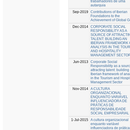
trabalhadores de uma
autarquia
Sep-2019
Contributions of Iberian
Foundations to the
Achievement of Global G
Dec-2014
CORPORATE SOCIAL
RESPONSIBILITY AS A
SOURCE OF ATTRACTI
TALENT: BUILDING AN
IBERIAN FRAMEWORK 
ANALYSIS IN THE TOU
AND HOSPITALITY
MANAGEMENT SECTO
Jun-2013
Corporate Social
Responsibility as a sourc
attracting talent: building
Iberian framework of ana
in the Tourism and Hospit
Management Sector
Nov-2014
A CULTURA
ORGANIZACIONAL
ENQUANTO VARIÁVEL
INFLUENCIADORA DE
PRÁTICAS DE
RESPONSABILIDADE
SOCIAL EMPRESARIAL
1-Jul-2015
A cultura organizacional
enquanto variável
influenciadora de prátic