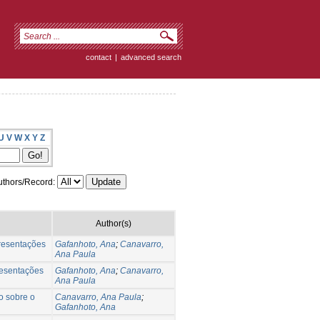
contact
|
advanced search
U
V
W
X
Y
Z
thors/Record:
Author(s)
presentações
Gafanhoto, Ana
;
Canavarro,
Ana Paula
resentações
Gafanhoto, Ana
;
Canavarro,
Ana Paula
o sobre o
Canavarro, Ana Paula
;
Gafanhoto, Ana