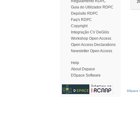
Regulamento RDPC
2
Guia do Utilizador RDPC
Depósito RDPC
Faq's RDPC
Copyright
Integração CV DeGóis
Workshop Open Access
Open Access Declarations
Newsletter Open Access
Help
About Dspace
DSpace Software
DSpace S