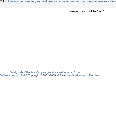
011
Utilização e conciliação de diversas representações das funções em sala de 
Showing results 1 to 4 of 4
Serviços de Ciência e Cooperação
-
Universidade de Évora
oftware, version 1.6.2
Copyright © 2002-2008
MIT
and
Hewlett-Packard
-
Feedback