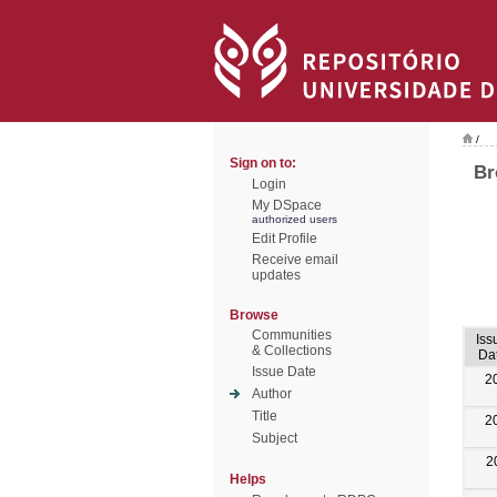
/
Sign on to:
Br
Login
My DSpace
authorized users
Edit Profile
Receive email
updates
Browse
Communities
Iss
& Collections
Da
Issue Date
2
Author
Title
2
Subject
2
Helps