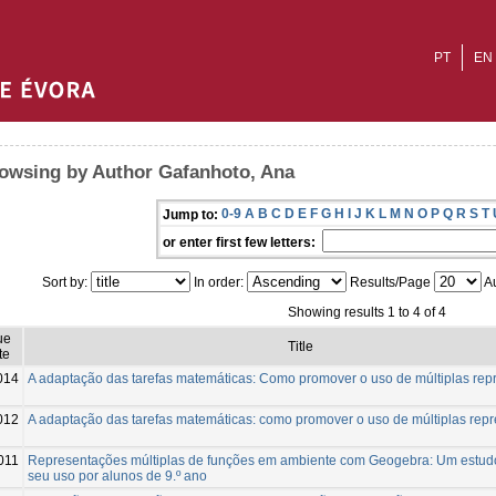
PT
EN
owsing by Author Gafanhoto, Ana
0-9
A
B
C
D
E
F
G
H
I
J
K
L
M
N
O
P
Q
R
S
T
Jump to:
or enter first few letters:
Sort by:
In order:
Results/Page
Au
Showing results 1 to 4 of 4
ue
Title
te
014
A adaptação das tarefas matemáticas: Como promover o uso de múltiplas re
012
A adaptação das tarefas matemáticas: como promover o uso de múltiplas rep
011
Representações múltiplas de funções em ambiente com Geogebra: Um estud
seu uso por alunos de 9.º ano