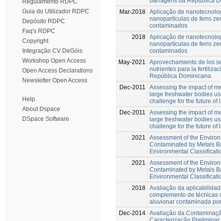
barragens da República 
Regulamento RDPC
Guia do Utilizador RDPC
Mar-2018
Aplicação de nanotecnolo
nanopartículas de ferro ze
Depósito RDPC
contaminados
Faq's RDPC
2018
Aplicação de nanotecnolo
Copyright
nanopartículas de ferro ze
contaminados
Integração CV DeGóis
Workshop Open Access
May-2021
Aprovechamiento de los s
nutrientes para la fertiliza
Open Access Declarations
República Dominicana
Newsletter Open Access
Dec-2011
Assessing the impact of me
large freshwater bodies us
Help
challenge for the future o
About Dspace
Dec-2011
Assessing the impact of me
DSpace Software
large freshwater bodies us
challenge for the future o
2021
Assessment of the Environ
Contaminated by Metals Ba
Environmental Classificati
2021
Assessment of the Environ
Contaminated by Metals Ba
Environmental Classificati
2018
Avaliação da aplicabilida
complemento de técnicas d
aluvionar contaminada por
Dec-2014
Avaliação da Contaminaçã
Caracterização Prelimina