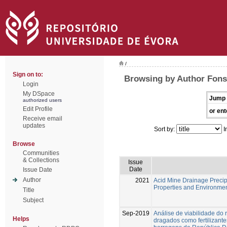
/
Sign on to:
Browsing by Author Fons
Login
My DSpace
Jump 
authorized users
Edit Profile
or ent
Receive email
updates
Sort by:
I
Browse
Communities
& Collections
Issue
Date
Issue Date
Author
2021
Acid Mine Drainage Precip
Properties and Environmen
Title
Subject
Sep-2019
Análise de viabilidade do
Helps
dragados como fertilizante