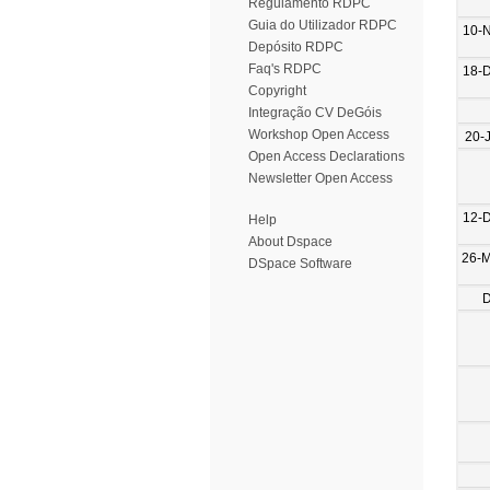
Regulamento RDPC
Guia do Utilizador RDPC
10-
Depósito RDPC
Faq's RDPC
18-
Copyright
Integração CV DeGóis
Workshop Open Access
20-
Open Access Declarations
Newsletter Open Access
12-
Help
About Dspace
26-
DSpace Software
D