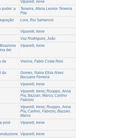
Viparelli, Irene
 poder: a
Teixeira, Maria Leonor Teixeira
Pita
tegração
Lora, Rui Samarcos
Viparelli, Irene
Vaz Rodrigues, João
ttivazione
Viparelli, Irene
rina dei
a da
Vianna, Fabio Costa Reis
l da
Gomes, Nalva Elisa Alves
Bucuane Ferreira
Viparelli, Irene
Viparelli, Irene
;
Ruoppo, Anna
Pia
;
Bazzan, Marco
;
Carlino
Fabrizio
Viparelli, Irene
;
Ruoppo, Anna
Pia
;
Carlino, Fabrizio
;
Bazzan,
Marco
a post-
Viparelli, Irene
 produzione
Viparelli, Irene