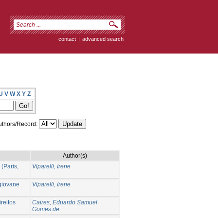
contact
|
advanced search
U
V
W
X
Y
Z
thors/Record:
Author(s)
 (Paris,
Viparelli, Irene
 giovane
Viparelli, Irene
reitos
Caires, Eduardo Samuel
Gomes de