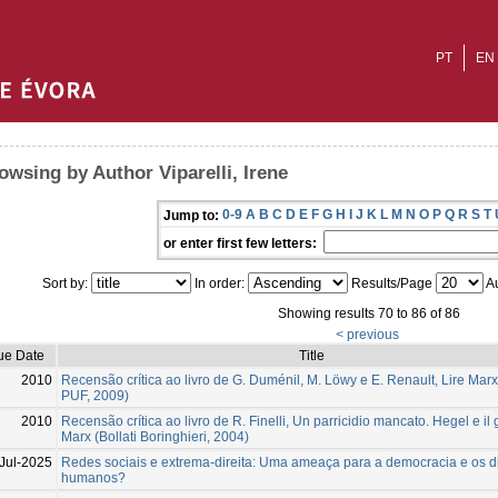
PT
EN
owsing by Author Viparelli, Irene
0-9
A
B
C
D
E
F
G
H
I
J
K
L
M
N
O
P
Q
R
S
T
Jump to:
or enter first few letters:
Sort by:
In order:
Results/Page
Au
Showing results 70 to 86 of 86
< previous
ue Date
Title
2010
Recensão crítica ao livro de G. Duménil, M. Löwy e E. Renault, Lire Marx
PUF, 2009)
2010
Recensão crítica ao livro de R. Finelli, Un parricidio mancato. Hegel e il
Marx (Bollati Boringhieri, 2004)
Jul-2025
Redes sociais e extrema-direita: Uma ameaça para a democracia e os di
humanos?