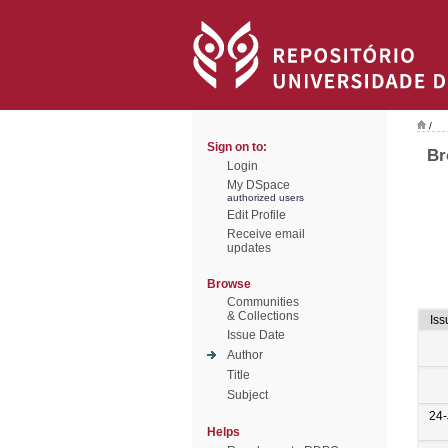
/
Sign on to:
Br
Login
My DSpace
authorized users
Edit Profile
Receive email
updates
Browse
Communities
& Collections
Iss
Issue Date
Author
Title
Subject
24-
Helps