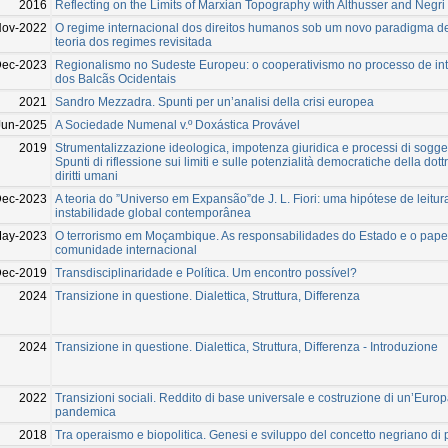
2016
Reflecting on the Limits of Marxian Topography with Althusser and Negri
Nov-2022
O regime internacional dos direitos humanos sob um novo paradigma de
teoria dos regimes revisitada
Dec-2023
Regionalismo no Sudeste Europeu: o cooperativismo no processo de in
dos Balcãs Ocidentais
2021
Sandro Mezzadra. Spunti per un’analisi della crisi europea
Jun-2025
A Sociedade Numenal v.º Doxástica Provável
2019
Strumentalizzazione ideologica, impotenza giuridica e processi di sogge
Spunti di riflessione sui limiti e sulle potenzialità democratiche della dott
diritti umani
Dec-2023
A teoria do ”Universo em Expansão”de J. L. Fiori: uma hipótese de leitur
instabilidade global contemporânea
May-2023
O terrorismo em Moçambique. As responsabilidades do Estado e o pape
comunidade internacional
ec-2019
Transdisciplinaridade e Política. Um encontro possível?
2024
Transizione in questione. Dialettica, Struttura, Differenza
2024
Transizione in questione. Dialettica, Struttura, Differenza - Introduzione
2022
Transizioni sociali. Reddito di base universale e costruzione di un’Europ
pandemica
2018
Tra operaismo e biopolitica. Genesi e sviluppo del concetto negriano di