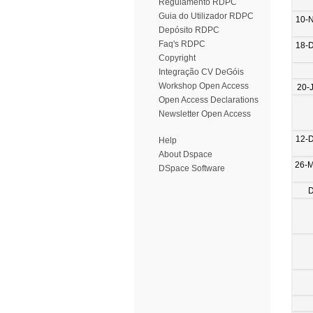
Regulamento RDPC
Guia do Utilizador RDPC
10-
Depósito RDPC
Faq's RDPC
18-
Copyright
Integração CV DeGóis
Workshop Open Access
20-
Open Access Declarations
Newsletter Open Access
12-
Help
About Dspace
26-
DSpace Software
D