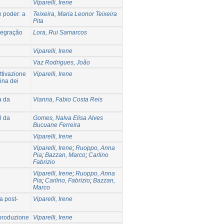
Viparelli, Irene
 poder: a
Teixeira, Maria Leonor Teixeira
Pita
tegração
Lora, Rui Samarcos
Viparelli, Irene
Vaz Rodrigues, João
ttivazione
Viparelli, Irene
rina dei
a da
Vianna, Fabio Costa Reis
l da
Gomes, Nalva Elisa Alves
Bucuane Ferreira
Viparelli, Irene
Viparelli, Irene
;
Ruoppo, Anna
Pia
;
Bazzan, Marco
;
Carlino
Fabrizio
Viparelli, Irene
;
Ruoppo, Anna
Pia
;
Carlino, Fabrizio
;
Bazzan,
Marco
a post-
Viparelli, Irene
 produzione
Viparelli, Irene