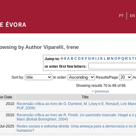
PT
EN
owsing by Author Viparelli, Irene
0-9
A
B
C
D
E
F
G
H
I
J
K
L
M
N
O
P
Q
R
S
T
Jump to:
or enter first few letters:
Sort by:
In order:
Results/Page
Au
Showing results 70 to 86 of 86
< previous
ue Date
Title
2010
Recensão crítica ao livro de G. Duménil, M. Löwy e E. Renault, Lire Marx
PUF, 2009)
2010
Recensão crítica ao livro de R. Finelli, Un parricidio mancato. Hegel e il
Marx (Bollati Boringhieri, 2004)
Jul-2025
Redes sociais e extrema-direita: Uma ameaça para a democracia e os di
humanos?