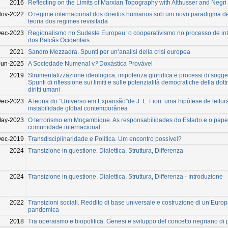
2016
Reflecting on the Limits of Marxian Topography with Althusser and Negri
Nov-2022
O regime internacional dos direitos humanos sob um novo paradigma de
teoria dos regimes revisitada
Dec-2023
Regionalismo no Sudeste Europeu: o cooperativismo no processo de in
dos Balcãs Ocidentais
2021
Sandro Mezzadra. Spunti per un’analisi della crisi europea
Jun-2025
A Sociedade Numenal v.º Doxástica Provável
2019
Strumentalizzazione ideologica, impotenza giuridica e processi di sogge
Spunti di riflessione sui limiti e sulle potenzialità democratiche della dott
diritti umani
Dec-2023
A teoria do ”Universo em Expansão”de J. L. Fiori: uma hipótese de leitur
instabilidade global contemporânea
May-2023
O terrorismo em Moçambique. As responsabilidades do Estado e o pape
comunidade internacional
ec-2019
Transdisciplinaridade e Política. Um encontro possível?
2024
Transizione in questione. Dialettica, Struttura, Differenza
2024
Transizione in questione. Dialettica, Struttura, Differenza - Introduzione
2022
Transizioni sociali. Reddito di base universale e costruzione di un’Europ
pandemica
2018
Tra operaismo e biopolitica. Genesi e sviluppo del concetto negriano di