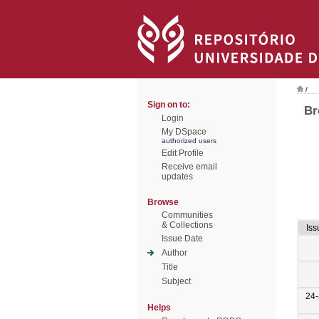
/
Sign on to:
Br
Login
My DSpace
authorized users
Edit Profile
Receive email
updates
Browse
Communities
& Collections
Iss
Issue Date
Author
Title
Subject
24-
Helps