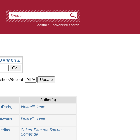
contact
|
advanced search
U
V
W
X
Y
Z
thors/Record:
Author(s)
 (Paris,
Viparelli, Irene
 giovane
Viparelli, Irene
reitos
Caires, Eduardo Samuel
Gomes de