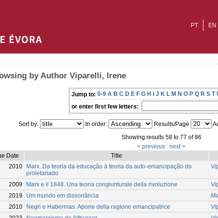
PT
EN
owsing by Author Viparelli, Irene
0-9
A
B
C
D
E
F
G
H
I
J
K
L
M
N
O
P
Q
R
S
T
Jump to:
or enter first few letters:
Sort by:
In order:
Results/Page
Au
Showing results 58 to 77 of 86
< previous
next >
ue Date
Title
2010
Marx. Da teoria da educação à teoria da auto-emancipação do
Vip
proletariado
2009
Marx e il 1848. Una teoria congiunturale della rivoluzione
Vip
2019
Um mundo em dissonância
Ma
2010
Negri e Habermas. Aporie della ragione emancipatrice
Vip
2023
Neomarxismo de Althusser
Vip