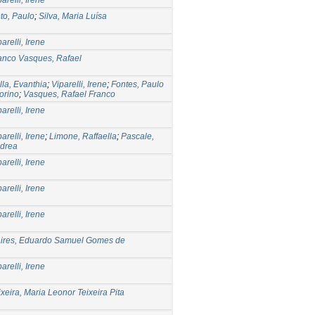
to, Paulo
;
Silva, Maria Luísa
arelli, Irene
anco Vasques, Rafael
lla, Evanthia
;
Viparelli, Irene
;
Fontes, Paulo
torino
;
Vasques, Rafael Franco
arelli, Irene
arelli, Irene
;
Limone, Raffaella
;
Pascale,
drea
arelli, Irene
arelli, Irene
arelli, Irene
ires, Eduardo Samuel Gomes de
arelli, Irene
ixeira, Maria Leonor Teixeira Pita