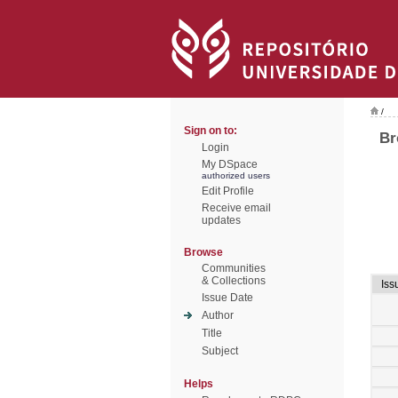
/
Sign on to:
Br
Login
My DSpace
authorized users
Edit Profile
Receive email
updates
Browse
Communities
& Collections
Iss
Issue Date
Author
Title
Subject
Helps