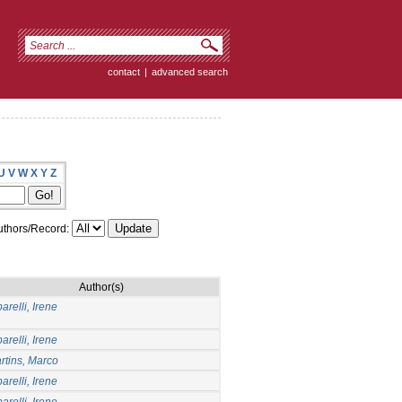
contact
|
advanced search
U
V
W
X
Y
Z
thors/Record:
Author(s)
arelli, Irene
arelli, Irene
rtins, Marco
arelli, Irene
arelli, Irene