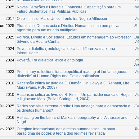
2025
Novas Gerações e Literacia Financeira: Capacitação para um
Ne
Futuro Sustentável nas Políticas Públicas
2017
Oltre i limiti di Marx. Un confronto tra Negri e Althusser
Vip
Jun-2025
Pluralismo, Democracia e Direitos Humanos: uma perspetiva
Fr
agonista para um mundo multipolar
2025
Política, Direito e Sociedade. Estudos em homenagem ao Professor
Ba
Silvério da Rocha-Cunha
Vi
2024
Povertà dialettica, ontologica, etica La differenza marxiana.
Vip
Introduzione
2024
Povertà. Tra dialettica, etica e ontologia
Vip
An
2023
Preliminary reflections for a biopolitical reading of the “ambiguous
Vip
dialectic” of Human Rights and Cosmopolitanism
2010
Recensão crítica ao livro de G. Duménil, M. Löwy e E. Renault, Lire
Vip
Marx (Paris, PUF, 2009)
2010
Recensão crítica ao livro de R. Finelli, Un parricidio mancato. Hegel
Vip
e il giovane Marx (Bollati Boringhieri, 2004)
Jul-2025
Redes sociais e extrema-direita: Uma ameaça para a democracia e
Ca
os direitos humanos?
2016
Reflecting on the Limits of Marxian Topography with Althusser and
Vip
Negri
Nov-2022
O regime internacional dos direitos humanos sob um novo
Te
paradigma de poder: a teoria dos regimes revisitada