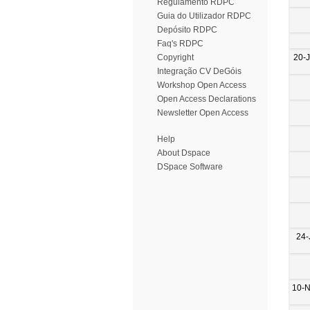
Regulamento RDPC
Guia do Utilizador RDPC
Depósito RDPC
Faq's RDPC
20-
Copyright
Integração CV DeGóis
Workshop Open Access
Open Access Declarations
Newsletter Open Access
Help
About Dspace
DSpace Software
24-
10-