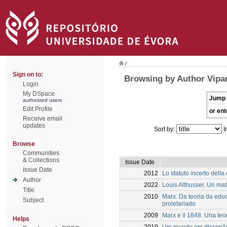
/
Sign on to:
Browsing by Author Vipare
Login
My DSpace
Jump 
authorized users
Edit Profile
or ent
Receive email
updates
Sort by:
I
Browse
Communities
& Collections
Issue Date
Issue Date
2012
Lo statuto incerto della 
Author
2022
Louis Althusser. Un mat
Title
2010
Marx. Da teoria da edu
Subject
proletariado
2009
Marx e il 1848. Una teo
Helps
2019
Um mundo em dissonâ