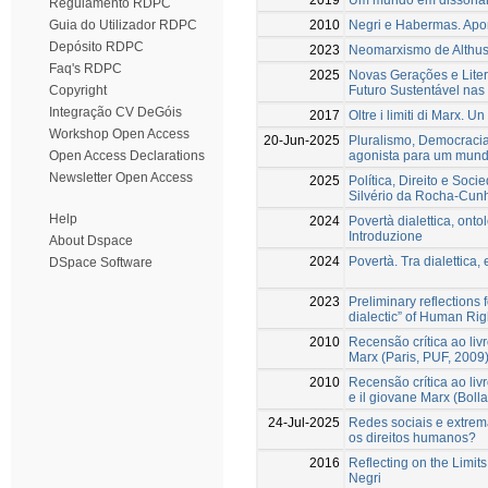
Regulamento RDPC
2010
Negri e Habermas. Apor
Guia do Utilizador RDPC
Depósito RDPC
2023
Neomarxismo de Althus
Faq's RDPC
2025
Novas Gerações e Liter
Futuro Sustentável nas 
Copyright
Integração CV DeGóis
2017
Oltre i limiti di Marx. U
Workshop Open Access
20-Jun-2025
Pluralismo, Democracia
agonista para um mund
Open Access Declarations
Newsletter Open Access
2025
Política, Direito e So
Silvério da Rocha-Cun
Help
2024
Povertà dialettica, onto
Introduzione
About Dspace
2024
Povertà. Tra dialettica, 
DSpace Software
2023
Preliminary reflections 
dialectic” of Human Ri
2010
Recensão crítica ao liv
Marx (Paris, PUF, 2009
2010
Recensão crítica ao livr
e il giovane Marx (Bolla
24-Jul-2025
Redes sociais e extrem
os direitos humanos?
2016
Reflecting on the Limit
Negri