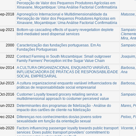
Percepção de Valor dos Pequenos Produtores Agrícolas em
Xinavane, Moçambique: Uma Análise Factorial Confirmatória
ep-2018
Agronegócio Internacional e Multidimensionalidade da
Matusse,
Percepção de Valor dos Pequenos Produtores Agrícolas em
Xinavane, Moçambique: Uma Análise Factorial Confirmatória
Aug-2021
Bottom-up cascading effects of quarry revegetation deplete
Sampaio
bird-mediated seed dispersal services
Clemente
Mira, Ant
2000
Caracterização das fundações portuguesas. Em As
Sampaio
Fundações Portuguesas
2022
Contract Farming in South Mozambique: Small outgrower
Joaquim,
Family Farmers' Perception int the Sugar Value Chain
ov-2014
A CULTURA ORGANIZACIONAL ENQUANTO VARIÁVEL
Barbosa,
INFLUENCIADORA DE PRÁTICAS DE RESPONSABILIDADE
Ana
SOCIAL EMPRESARIAL
Jul-2015
A cultura organizacional enquanto variável influenciadora de
Barbosa,
práticas de responsabilidade social empresarial
Oct-2016
Customer Loyalty toward grocery retailing service: a
Sampaio
multidimensional approach to costumer perceived value
Jun-2023
Determinantes dos programas de fidelização - Análise do
Mares, P
impacto dos cartões de cliente na fidelização
ec-2024
Diferenças nos conhecimentos dos/as jovens sobre
Pelixo, P
sexualidade em função da orientação sexual
Feb-2020
Factors influencing passenger loyalty towards public transport
Vicente,
services: Does public transport providers’ commitment to