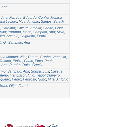
, Ana
, Ana
;
Ferreira, Eduardo
;
Cunha, Mónica
;
lsa Leclerc
;
Mira, António
;
Santos, Sara M
, Carolina
;
Oliveira, Amália
;
Caeiro, Elsa
;
tilia
;
Parrinha, Marta
;
Sampaio, Ana
;
Silva,
ira, António
;
Salgueiro, Pedro
D. G.
;
Sampaio, Ana
Maria Manuel
;
Vilar, Duarte
;
Cunha, Vanessa
;
 Tatiana
;
Pelixo, Paulo
;
Pinto, Paula
;
, Ana
;
Pereira, Dulce Gamito
armo
;
Sampaio, Ana
;
Sousa, Luis
;
Oliveira,
lério, Francisco
;
Pinto, Tiago
;
Craveiro,
lgueiro, Pedro
;
Pedroso, Nuno
;
Mira, António
Bruno Filipe Ferreira