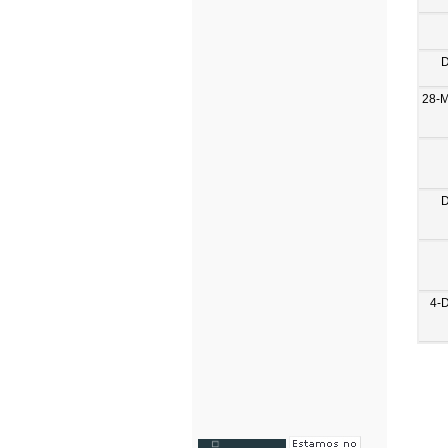
D
28-
D
4-