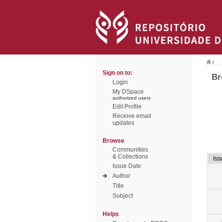
/
Sign on to:
Br
Login
My DSpace
authorized users
Edit Profile
Receive email
updates
Browse
Communities
& Collections
Iss
Issue Date
Author
Title
Subject
Helps