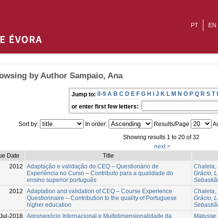
PT
EN
owsing by Author Sampaio, Ana
0-9
A
B
C
D
E
F
G
H
I
J
K
L
M
N
O
P
Q
R
S
T
Jump to:
or enter first few letters:
Sort by:
In order:
Results/Page
Au
Showing results 1 to 20 of 32
next >
ue Date
Title
2012
Adaptação e validação do CEQ – Questionário de
Chaleta, 
Experiência no Curso – Contributo para a qualidade do
Grácio, L
ensino superior português
Sebastiã
2012
Adaptation and validation of CEQ – Course Experience
Chaleta, 
Questionnaire – Contribution to the quality of Portuguese
Grácio, L
higher education
Sebastiã
Jul-2018
Agronegócio Internacional e Multidimensionalidade da
Matusse,