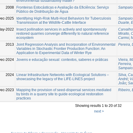
environmental sustainability matter?
2008
Fronteiras Estocásticas e Avaliação da Eficiência: Serviço
Sampaio
Público de Distribuição de Água
ec-2025
Identifying High-Risk Multi-Host Behaviors for Tuberculosis
Sampaio
Transmission at the Wildlife-Cattle Interface
Duarte, E
May-2022
Insect pollination services in actively and spontaneously
Carvalho
restored quarries converge differently to natural reference
Miralto, O
ecosystem
Carmo
;
M
2013
Joint Regression Analysis and Incorporation of Environmental
Pereira, 
Variables in Stochastic Frontier Production Function: An
Application to Experimental Data of Winter Rye
ec-2024
Jovens e educação sexual: contextos, saberes e práticas
Vieira, 
Ferreira,
Sampaio
2024
Linear Infrastructure Networks with Ecological Solutions –
Silva, C
showcasing the legacy of the LIFE-LINES project
André
;
Va
João
;
Sa
Dec-2023
Mapping the provision of seed-dispersal services mediated
Ribeiro, 
by birds in a quarry site to guide ecological restoration
practices
Showing results 1 to 20 of 32
next >