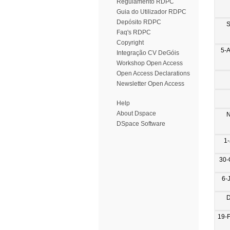
Regulamento RDPC
Guia do Utilizador RDPC
Depósito RDPC
S
Faq's RDPC
Copyright
5-
Integração CV DeGóis
Workshop Open Access
Open Access Declarations
Newsletter Open Access
Help
About Dspace
N
DSpace Software
1-
30-
6-
D
19-