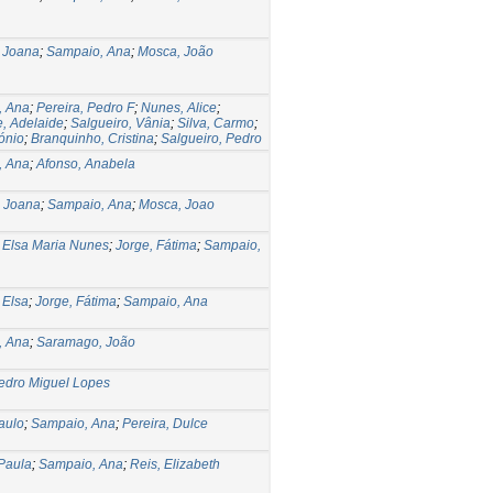
 Joana
;
Sampaio, Ana
;
Mosca, João
, Ana
;
Pereira, Pedro F
;
Nunes, Alice
;
, Adelaide
;
Salgueiro, Vânia
;
Silva, Carmo
;
ónio
;
Branquinho, Cristina
;
Salgueiro, Pedro
, Ana
;
Afonso, Anabela
 Joana
;
Sampaio, Ana
;
Mosca, Joao
 Elsa Maria Nunes
;
Jorge, Fátima
;
Sampaio,
 Elsa
;
Jorge, Fátima
;
Sampaio, Ana
, Ana
;
Saramago, João
edro Miguel Lopes
aulo
;
Sampaio, Ana
;
Pereira, Dulce
 Paula
;
Sampaio, Ana
;
Reis, Elizabeth