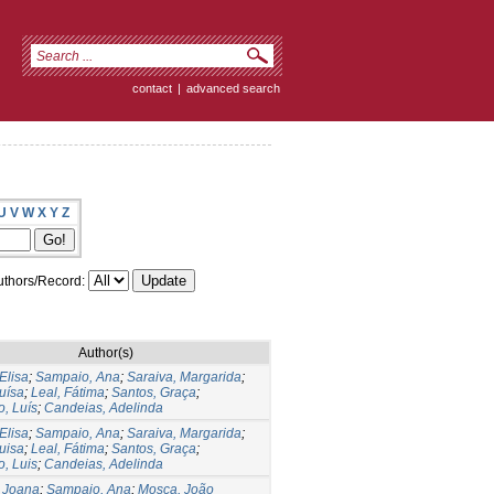
contact
|
advanced search
U
V
W
X
Y
Z
thors/Record:
Author(s)
Elisa
;
Sampaio, Ana
;
Saraiva, Margarida
;
uísa
;
Leal, Fátima
;
Santos, Graça
;
o, Luís
;
Candeias, Adelinda
Elisa
;
Sampaio, Ana
;
Saraiva, Margarida
;
uisa
;
Leal, Fátima
;
Santos, Graça
;
o, Luis
;
Candeias, Adelinda
 Joana
;
Sampaio, Ana
;
Mosca, João