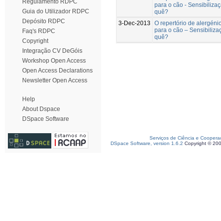
Regulamento RDPC
para o cão - Sensibiliza
Guia do Utilizador RDPC
quê?
Depósito RDPC
3-Dec-2013
O repertório de alergén
para o cão – Sensibiliza
Faq's RDPC
quê?
Copyright
Integração CV DeGóis
Workshop Open Access
Open Access Declarations
Newsletter Open Access
Help
About Dspace
DSpace Software
Serviços de Ciência e Coopera
DSpace Software, version 1.6.2
Copyright © 20