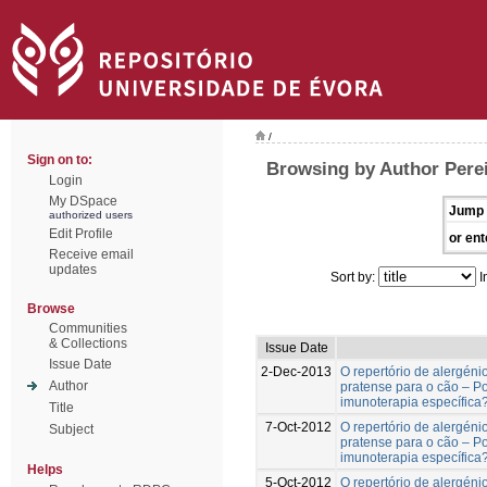
/
Sign on to:
Browsing by Author Perei
Login
My DSpace
Jump 
authorized users
Edit Profile
or ent
Receive email
updates
Sort by:
I
Browse
Communities
& Collections
Issue Date
Issue Date
2-Dec-2013
O repertório de alergén
Author
pratense para o cão – P
imunoterapia específica
Title
7-Oct-2012
O repertório de alergén
Subject
pratense para o cão – P
imunoterapia específica
Helps
5-Oct-2012
O repertório de alergén