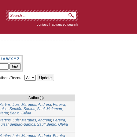
contact
|
advanced search
U
V
W
X
Y
Z
thors/Record:
Author(s)
Martins, Luís
;
Marques, Andreia
;
Pereira,
Luísa
;
Semião-Santos, Saul
;
Malaman,
Maria
;
Bento, Ofélia
Martins, Luís
;
Marques, Andreia
;
Pereira,
Luísa
;
Semião-Santos, Saul
;
Bento, Ofélia
Martins, Luís
;
Marques, Andreia
;
Pereira,