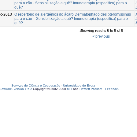
para o cão - Sensibilização a quê? Imunoterapia (específica) para o
quê?
c-2013
O repertório de alergénios do ácaro Dermatophagoides pteronyssinus
para o cão – Sensibilização a quê? Imunoterapia (específica) para o
quê?
Showing results 6 to 9 of 9
< previous
Serviços de Ciência e Cooperação
-
Universidade de Évora
oftware, version 1.6.2
Copyright © 2002-2008
MIT
and
Hewlett-Packard
-
Feedback