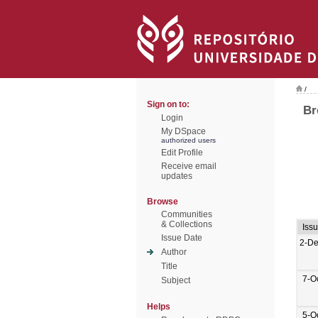
/
Sign on to:
Br
Login
My DSpace
authorized users
Edit Profile
Receive email
updates
Browse
Communities
& Collections
Iss
Issue Date
2-De
Author
Title
7-O
Subject
Helps
5-O