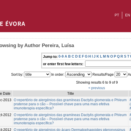
PT
EN
owsing by Author Pereira, Luísa
0-9
A
B
C
D
E
F
G
H
I
J
K
L
M
N
O
P
Q
R
S
T
Jump to:
or enter first few letters:
Sort by:
In order:
Results/Page
Au
Showing results 6 to 9 of 9
< previous
ue Date
Title
c-2013
O repertório de alergénios das gramíneas Dactylis glomerata e Phleum
pratense para o cão – Possível chave para uma mais efetiva
imunoterapia específica?
ct-2012
O repertório de alergénios das gramíneas Dactylis glomerata e Phleum
pratense para o cão – Possível chave para uma mais efetiva
imunoterapia específica?
ct-2012
O repertório de alergénios do ácaro Dermatophagoides pteronyssinus