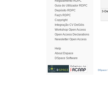
Regulamento RDPC
Guia do Utilizador RDPC
Depósito RDPC
3-De
Faq's RDPC
Copyright
Integração CV DeGóis
Workshop Open Access
Open Access Declarations
Newsletter Open Access
Help
About Dspace
DSpace Software
DSpace S