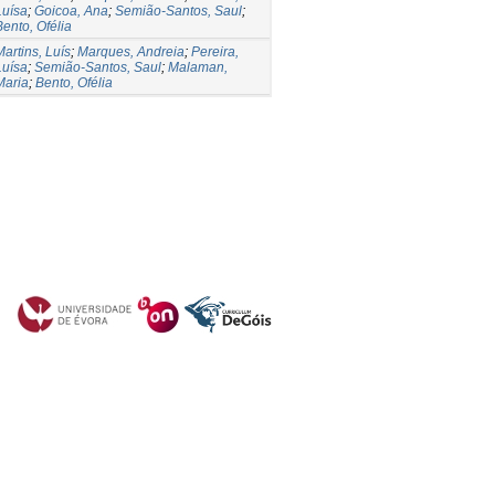
Luísa
;
Goicoa, Ana
;
Semião-Santos, Saul
;
Bento, Ofélia
Martins, Luís
;
Marques, Andreia
;
Pereira,
Luísa
;
Semião-Santos, Saul
;
Malaman,
Maria
;
Bento, Ofélia