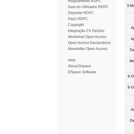
Regulamento RDPC
3-M
Guia do Utilizador RDPC
Depósito RDPC
Faq's RDPC
Copyright
A
Integração CV DeGóis
Workshop Open Access
A
Open Access Declarations
Newsletter Open Access
De
Help
Ma
About Dspace
DSpace Software
6-O
6-O
J
De