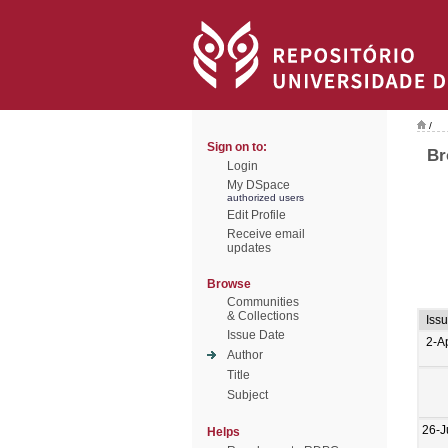
/
Sign on to:
Br
Login
My DSpace
authorized users
Edit Profile
Receive email
updates
Browse
Communities
& Collections
Iss
Issue Date
2-A
Author
Title
Subject
26-J
Helps