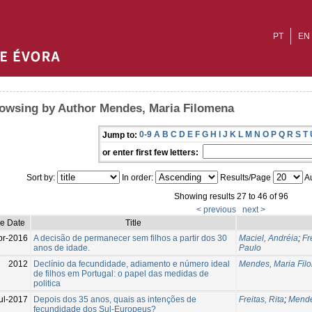
PT
EN
owsing by Author Mendes, Maria Filomena
0-9
A
B
C
D
E
F
G
H
I
J
K
L
M
N
O
P
Q
R
S
T
Jump to:
or enter first few letters:
Sort by:
In order:
Results/Page
Au
Showing results 27 to 46 of 96
< previous
next >
ue Date
Title
pr-2016
A decisão de permanecer sem filhos a partir dos 30
Maciel, Andréia
;
Fr
anos de idade.
Paulo
2012
Declínio da fecundidade, adiamento e número ideal
Mendes, Maria Fil
de filhos em Portugal: o papel das medidas de
politica
ul-2017
Depois dos 35 anos, quais as intenções de
Freitas, Rita
;
Mende
fecundidade dos Sul-Europeus?