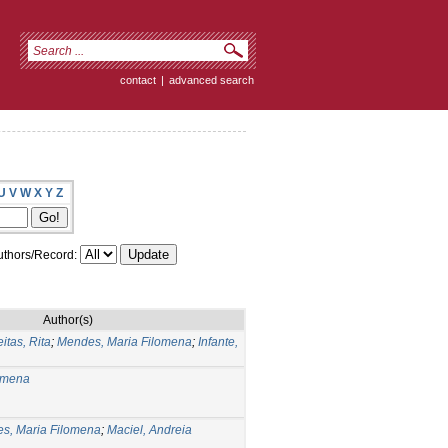
contact
|
advanced search
U
V
W
X
Y
Z
thors/Record:
Author(s)
eitas, Rita
;
Mendes, Maria Filomena
;
Infante,
omena
s, Maria Filomena
;
Maciel, Andreia