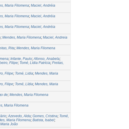
s, Maria Filomena
;
Maciel, Andréia
s, Maria Filomena
;
Maciel, Andréia
s, Maria Filomena
;
Maciel, Andréia
o
;
Mendes, Maria Filomena
;
Maciel, Andreia
eitas, Rita
;
Mendes, Maria Filomena
omena
;
Infante, Paulo
;
Afonso, Anabela
;
beiro, Filipe
;
Tomé, Lídia Patrícia
;
Freitas,
ro, Filipe
;
Tomé, Lidia
;
Mendes, Maria
ro, Filipe
;
Tomé, Lídia
;
Mendes, Maria
ago de
;
Mendes, Maria Filomena
s, Maria Filomena
ário
;
Azevedo, Alda
;
Gomes, Cristina
;
Tomé,
es, Maria Filomena
;
Batista, Isabel
;
 Maria João