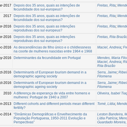
ar-2017
Depois dos 35 anos, quais as intenções de
Freitas, Rita
;
Mende
fecundidade dos sul-europeus?
2017
Depois dos 35 anos, quais as intenções de
Freitas, Rita
;
Mende
fecundidade dos sul-europeus?
pr-2016
Depois dos 35 anos, quais as intenções
Freitas, Rita
;
Mende
reprodutivas dos sul europeus?
pr-2016
Depois dos 35 anos, quais as intenções
Freitas, Rita Brazã
reprodutivas dos sul europeus?
c-2016
As descendências de filho único e o childlessness
Maciel, Andreia
;
Fr
na coorte de mulheres nascidas entre 1964 e 1968
y-2016
Determinantes da fecundidade em Portugal
Mendes, Maria Fil
Maciel, Andreia
;
Ri
Rita Brazão
ct-2016
Determinants of European tourism demand in a
Serra, Jaime
;
Ribei
demographic ageing society
Filomena
ct-2016
Determinants of European tourism demand in a
Serra, Jaime
;
Ribei
demographic ageing society
Filomena
2010
A diferença de esperança de vida entre homens e
Oliveira, Isabel Ti
mulheres: Portugal de 1940 a 2007
un-2013
Different cohorts and different periods mean different
Tomé, Lídia
;
Mende
fertility?
c-2014
“Dinâmicas Demográficas e Envelhecimento da
Leston Bandeira, M
População Portuguesa, 1950-2011 Evolução e
Lídia Patrícia
;
Mend
Perspectivas”
Guardado Moreira,