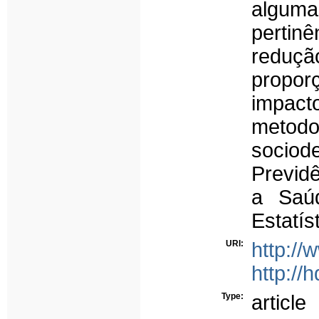
alguma
pertin
reduçã
propor
impact
metodo
sociod
Previdê
a Saúd
Estatís
URI:
http:/
http://
Type:
article