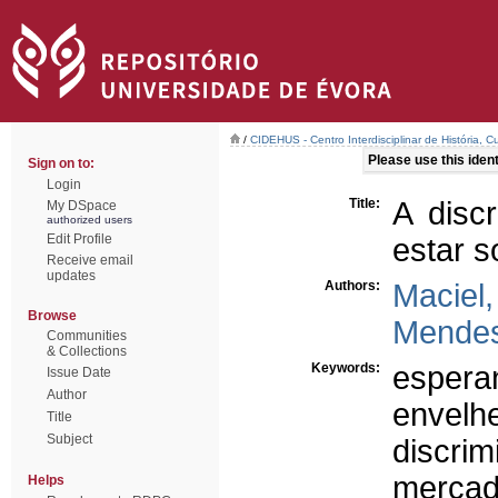
/
CIDEHUS - Centro Interdisciplinar de História, 
Please use this identi
Sign on to:
Login
Title:
A disc
My DSpace
authorized users
Edit Profile
estar s
Receive email
updates
Authors:
Maciel,
Browse
Mendes
Communities
& Collections
Keywords:
espera
Issue Date
Author
envelh
Title
Subject
discri
mercad
Helps