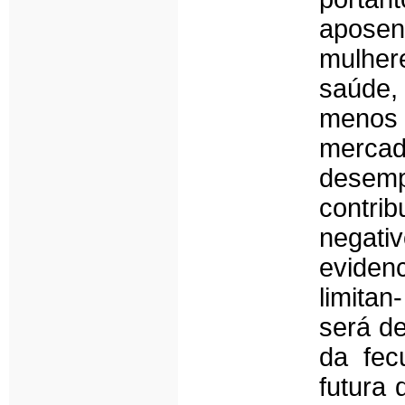
aposen
mulher
saúde,
menos p
mercad
desem
contr
negati
eviden
limita
será d
da fec
futura 