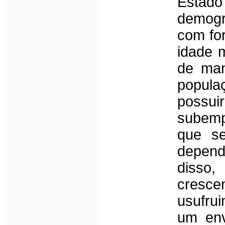
Estado
demogr
com for
idade 
de man
popula
possu
subem
que se
depend
disso,
cresce
usufrui
um env