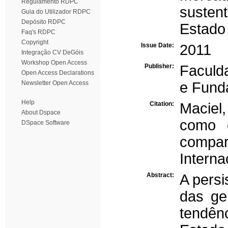
Regulamento RDPC
sustent
Guia do Utilizador RDPC
Depósito RDPC
Estado 
Faq's RDPC
Copyright
Issue Date:
2011
Integração CV DeGóis
Workshop Open Access
Publisher:
Faculd
Open Access Declarations
Newsletter Open Access
e Fund
Help
Citation:
Maciel,
About Dspace
como e
DSpace Software
compar
Interna
Abstract:
A persi
das ge
tendênc