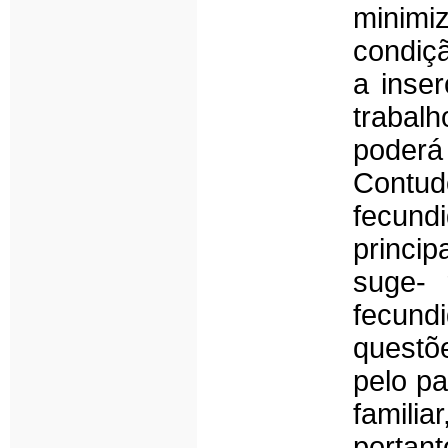
minimi
condiçã
a inse
trabal
poderá
Contud
fecund
princip
suge-
fecundi
questõ
pelo p
famili
portan