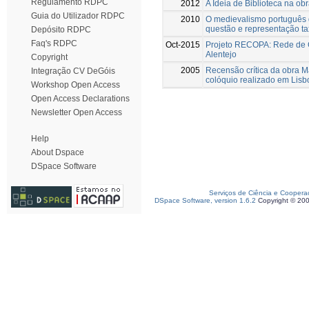
Regulamento RDPC
2012
A Ideia de Biblioteca na o
Guia do Utilizador RDPC
2010
O medievalismo português 
questão e representação t
Depósito RDPC
Faq's RDPC
Oct-2015
Projeto RECOPA: Rede de C
Alentejo
Copyright
2005
Recensão crítica da obra M
Integração CV DeGóis
colóquio realizado em Lis
Workshop Open Access
Open Access Declarations
Newsletter Open Access
Help
About Dspace
DSpace Software
Serviços de Ciência e Coopera
DSpace Software, version 1.6.2
Copyright © 20