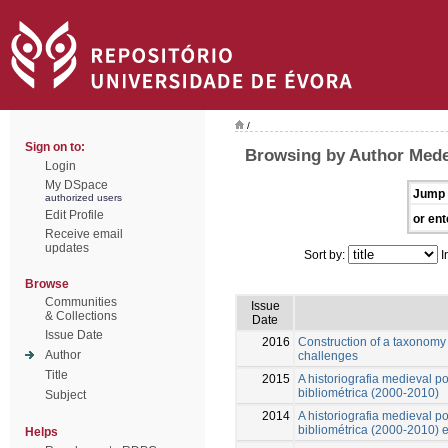
/
Sign on to:
Browsing by Author Medei
Login
My DSpace
Jump 
authorized users
Edit Profile
or ent
Receive email
updates
Sort by:
I
Browse
Communities
Issue
& Collections
Date
Issue Date
2016
Construction of a taxonomy
Author
challenges
Title
2015
A historiografia medieval p
bibliométrica (2000-2010)
Subject
2014
A historiografia medieval p
bibliométrica (2000-2010) 
Helps