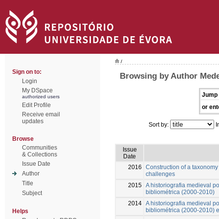
/
Sign on to:
Browsing by Author Medei
Login
My DSpace
Jump 
authorized users
Edit Profile
or ent
Receive email
updates
Sort by:
I
Browse
Communities
Issue
& Collections
Date
Issue Date
2016
Construction of a taxonomy
Author
challenges
Title
2015
A historiografia medieval p
bibliométrica (2000-2010)
Subject
2014
A historiografia medieval p
bibliométrica (2000-2010) 
Helps