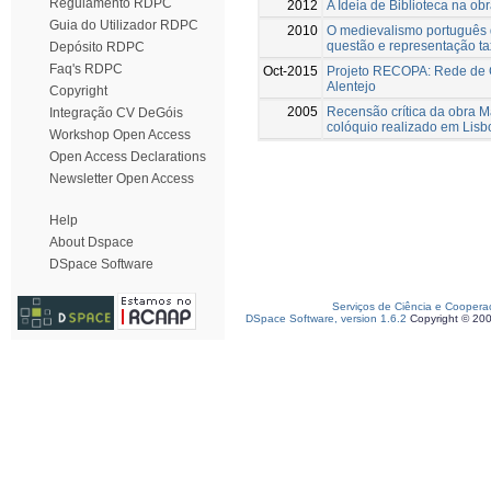
Regulamento RDPC
2012
A Ideia de Biblioteca na o
Guia do Utilizador RDPC
2010
O medievalismo português 
questão e representação t
Depósito RDPC
Faq's RDPC
Oct-2015
Projeto RECOPA: Rede de C
Alentejo
Copyright
2005
Recensão crítica da obra M
Integração CV DeGóis
colóquio realizado em Lis
Workshop Open Access
Open Access Declarations
Newsletter Open Access
Help
About Dspace
DSpace Software
Serviços de Ciência e Coopera
DSpace Software, version 1.6.2
Copyright © 20