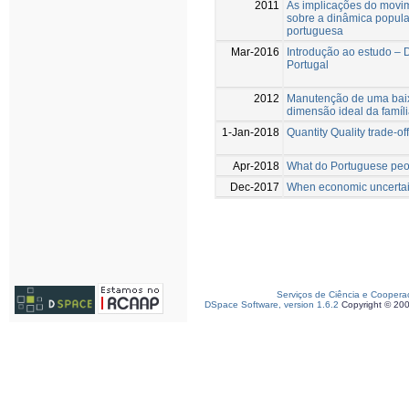
2011
As implicações do movim
sobre a dinâmica popula
portuguesa
Mar-2016
Introdução ao estudo –
Portugal
2012
Manutenção de uma baix
dimensão ideal da famíl
1-Jan-2018
Quantity Quality trade-off
Apr-2018
What do Portuguese peop
Dec-2017
When economic uncertainty
Serviços de Ciência e Coopera
DSpace Software, version 1.6.2
Copyright © 20