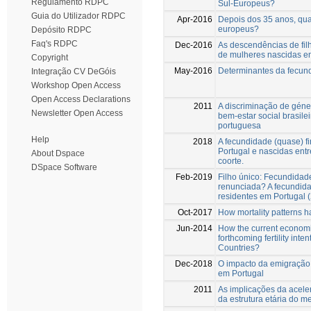
Regulamento RDPC
Sul-Europeus?
Guia do Utilizador RDPC
Apr-2016
Depois dos 35 anos, qua
europeus?
Depósito RDPC
Faq's RDPC
Dec-2016
As descendências de filh
de mulheres nascidas e
Copyright
May-2016
Determinantes da fecun
Integração CV DeGóis
Workshop Open Access
Open Access Declarations
2011
A discriminação de géne
Newsletter Open Access
bem-estar social brasil
portuguesa
Help
2018
A fecundidade (quase) f
Portugal e nascidas ent
About Dspace
coorte.
DSpace Software
Feb-2019
Filho único: Fecundida
renunciada? A fecundidad
residentes em Portugal 
Oct-2017
How mortality patterns 
Jun-2014
How the current economi
forthcoming fertility int
Countries?
Dec-2018
O impacto da emigração
em Portugal
2011
As implicações da acel
da estrutura etária do m