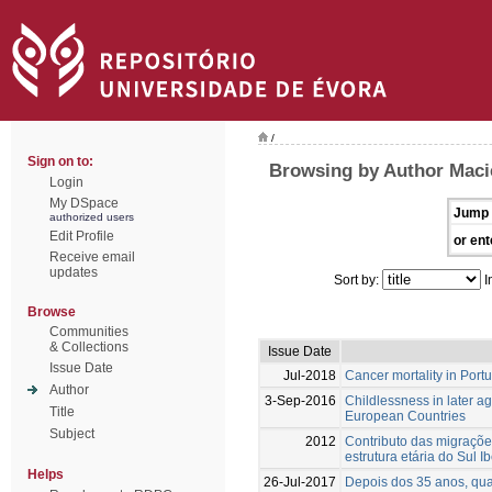
/
Sign on to:
Browsing by Author Macie
Login
My DSpace
Jump 
authorized users
Edit Profile
or ent
Receive email
updates
Sort by:
I
Browse
Communities
& Collections
Issue Date
Issue Date
Jul-2018
Cancer mortality in Port
Author
3-Sep-2016
Childlessness in later a
Title
European Countries
Subject
2012
Contributo das migraçõe
estrutura etária do Sul I
Helps
26-Jul-2017
Depois dos 35 anos, qua