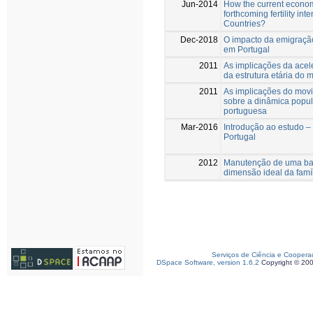
Jun-2014
How the current econom
forthcoming fertility in
Countries?
Dec-2018
O impacto da emigraçã
em Portugal
2011
As implicações da ace
da estrutura etária do 
2011
As implicações do movi
sobre a dinâmica popul
portuguesa
Mar-2016
Introdução ao estudo 
Portugal
2012
Manutenção de uma bai
dimensão ideal da famí
Serviços de Ciência e Coopera
DSpace Software, version 1.6.2
Copyright © 20