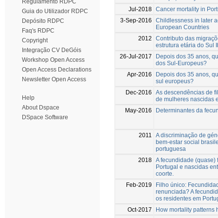
Regulamento RDPC
Jul-2018
Cancer mortality in Por
Guia do Utilizador RDPC
3-Sep-2016
Childlessness in later 
Depósito RDPC
European Countries
Faq's RDPC
2012
Contributo das migraçõ
Copyright
estrutura etária do Sul 
Integração CV DeGóis
26-Jul-2017
Depois dos 35 anos, qu
Workshop Open Access
dos Sul-Europeus?
Open Access Declarations
Apr-2016
Depois dos 35 anos, qu
Newsletter Open Access
sul europeus?
Dec-2016
As descendências de fil
Help
de mulheres nascidas 
About Dspace
May-2016
Determinantes da fecu
DSpace Software
2011
A discriminação de gén
bem-estar social brasi
portuguesa
2018
A fecundidade (quase) 
Portugal e nascidas en
coorte.
Feb-2019
Filho único: Fecundid
renunciada? A fecundida
os residentes em Portu
Oct-2017
How mortality patterns