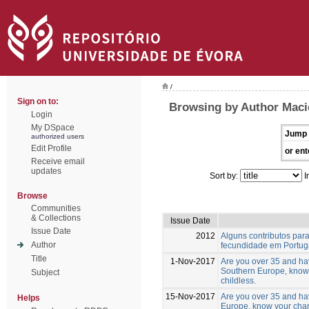
/
Sign on to:
Browsing by Author Macie
Login
My DSpace
Jump 
authorized users
Edit Profile
or ent
Receive email
updates
Sort by:
I
Browse
Communities
& Collections
Issue Date
Issue Date
2012
Alguns contributos para
Author
fecundidade em Portug
Title
1-Nov-2017
Are you over 35 and hav
Southern Europe, know
Subject
childless.
15-Nov-2017
Are you over 35 and hav
Helps
Europe, know your chan