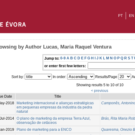
PT
EN
owsing by Author Lucas, Maria Raquel Ventura
0-9
A
B
C
D
E
F
G
H
I
J
K
L
M
N
O
P
Q
R
S
T
Jump to:
or enter first few letters:
Sort by:
In order:
Results/Page
Au
Showing results 5 to 10 of 10
< previous
ue Date
Title
May-2018
Marketing internacional e alianças estratégicas
Camponês, Antonino
em pequenas empresas da industria da pedra
natural
Jul-2014
O plano de marketing da empresa Terra Azul,
Brás, Rita Maria Ro
observação de cetáceos
Jan-2019
Plano de marketing para a ENCO
Quaresma, Onezio Ba