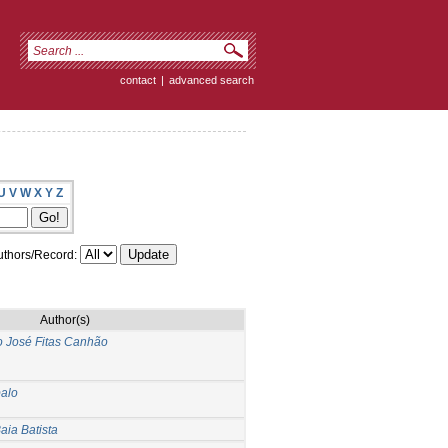
contact
|
advanced search
U
V
W
X
Y
Z
thors/Record:
Author(s)
 José Fitas Canhão
balo
ia Batista