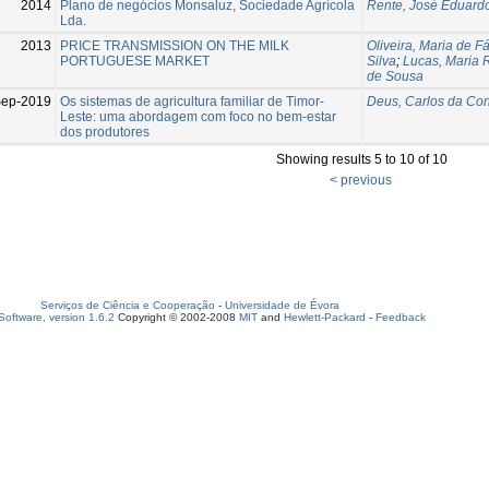
2014
Plano de negócios Monsaluz, Sociedade Agrícola
Rente, José Eduard
Lda.
2013
PRICE TRANSMISSION ON THE MILK
Oliveira, Maria de F
PORTUGUESE MARKET
Silva
;
Lucas, Maria 
de Sousa
Sep-2019
Os sistemas de agricultura familiar de Timor-
Deus, Carlos da Co
Leste: uma abordagem com foco no bem-estar
dos produtores
Showing results 5 to 10 of 10
< previous
Serviços de Ciência e Cooperação
-
Universidade de Évora
oftware, version 1.6.2
Copyright © 2002-2008
MIT
and
Hewlett-Packard
-
Feedback