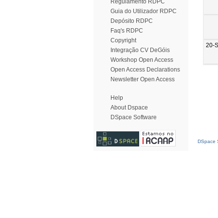
Regulamento RDPC
Guia do Utilizador RDPC
Depósito RDPC
Faq's RDPC
Copyright
20-
Integração CV DeGóis
Workshop Open Access
Open Access Declarations
Newsletter Open Access
Help
About Dspace
DSpace Software
DSpace S