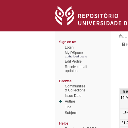
/
Sign on to:
Br
Login
My DSpace
authorized users
Edit Profile
Receive email
updates
Browse
Communities
& Collections
Iss
Issue Date
16-
Author
Title
11-
Subject
21-
Helps