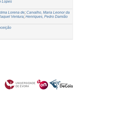
o Lopes
átima Lorena de
;
Carvalho, Maria Leonor da
Raquel Ventura
;
Henriques, Pedro Damião
nceição