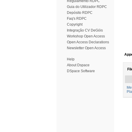
Regulamento RDPC
Guia do Utilizador RDPC
Depósito RDPC
Faq's RDPC
Copyright
Integração CV DeGóis
Workshop Open Access
Open Access Declarations
Newsletter Open Access
Appe
Help
About Dspace
Fil
DSpace Software
Mes
Pl