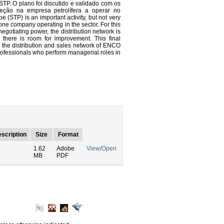
TP. O plano foi discutido e validado com os
eção na empresa petrolífera a operar no
e (STP) is an important activity, but not very
one company operating in the sector. For this
negotiating power, the distribution network is
 there is room for improvement. This final
e the distribution and sales network of ENCO
rofessionals who perform managerial roles in
scription
Size
Format
1.62
Adobe
View/Open
MB
PDF