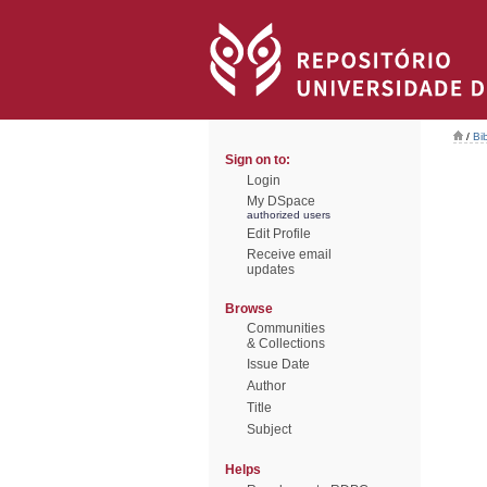
/
Bi
Sign on to:
Login
My DSpace
authorized users
Edit Profile
Receive email
updates
Browse
Communities
& Collections
Issue Date
Author
Title
Subject
Helps