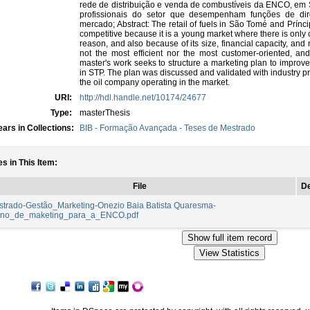
rede de distribuição e venda de combustíveis da ENCO, em S
profissionais do setor que desempenham funções de dir
mercado; Abstract: The retail of fuels in São Tomé and Príncip
competitive because it is a young market where there is only 
reason, and also because of its size, financial capacity, and 
not the most efficient nor the most customer-oriented, and
master's work seeks to structure a marketing plan to improv
in STP. The plan was discussed and validated with industry p
the oil company operating in the market.
URI:
http://hdl.handle.net/10174/24677
Type:
masterThesis
ars in Collections:
BIB - Formação Avançada - Teses de Mestrado
es in This Item:
File
De
trado-Gestão_Marketing-Onezio Baia Batista Quaresma-
ano_de_maketing_para_a_ENCO.pdf