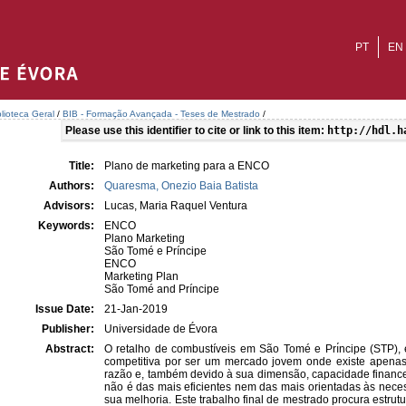
PT
EN
blioteca Geral
/
BIB - Formação Avançada - Teses de Mestrado
/
Please use this identifier to cite or link to this item:
http://hdl.h
Title:
Plano de marketing para a ENCO
Authors:
Quaresma, Onezio Baia Batista
Advisors:
Lucas, Maria Raquel Ventura
Keywords:
ENCO
Plano Marketing
São Tomé e Príncipe
ENCO
Marketing Plan
São Tomé and Príncipe
Issue Date:
21-Jan-2019
Publisher:
Universidade de Évora
Abstract:
O retalho de combustíveis em São Tomé e Prı́ncipe (STP),
competitiva por ser um mercado jovem onde existe apenas
razão e, também devido à sua dimensão, capacidade financeir
não é das mais eficientes nem das mais orientadas às neces
sua melhoria. Este trabalho final de mestrado procura estru