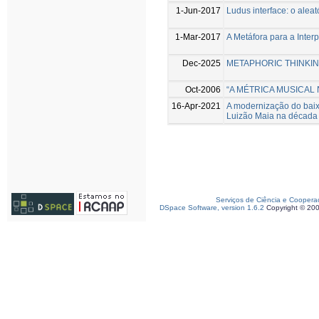
1-Jun-2017
Ludus interface: o aleat
1-Mar-2017
A Metáfora para a Inte
Dec-2025
METAPHORIC THINKIN
Oct-2006
“A MÉTRICA MUSICAL N
16-Apr-2021
A modernização do baixo
Luizão Maia na década
Serviços de Ciência e Coopera
DSpace Software, version 1.6.2
Copyright © 20