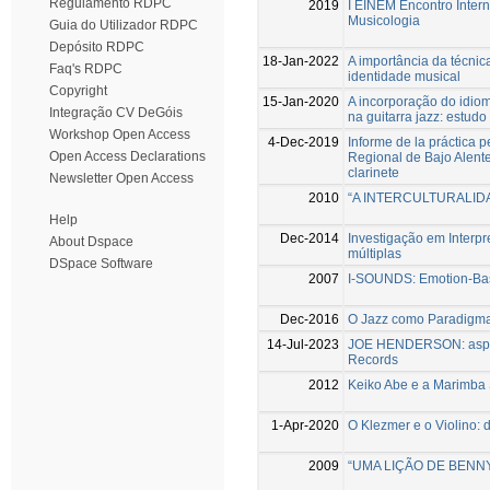
Regulamento RDPC
2019
I EINEM Encontro Inter
Musicologia
Guia do Utilizador RDPC
Depósito RDPC
18-Jan-2022
A importância da técni
Faq's RDPC
identidade musical
Copyright
15-Jan-2020
A incorporação do idioma
Integração CV DeGóis
na guitarra jazz: estud
Workshop Open Access
4-Dec-2019
Informe de la práctica 
Open Access Declarations
Regional de Bajo Alentej
clarinete
Newsletter Open Access
2010
“A INTERCULTURALID
Help
Dec-2014
Investigação em Interpr
About Dspace
múltiplas
DSpace Software
2007
I-SOUNDS: Emotion-Base
Dec-2016
O Jazz como Paradigm
14-Jul-2023
JOE HENDERSON: aspect
Records
2012
Keiko Abe e a Marimba 
1-Apr-2020
O Klezmer e o Violino: d
2009
“UMA LIÇÃO DE BENNY G