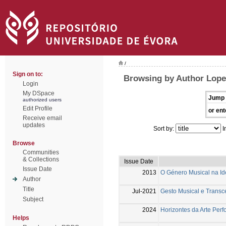
/
Sign on to:
Browsing by Author Lope
Login
My DSpace
Jump 
authorized users
Edit Profile
or ent
Receive email
updates
Sort by:
I
Browse
Communities
& Collections
Issue Date
Issue Date
2013
O Género Musical na Id
Author
Title
Jul-2021
Gesto Musical e Transc
Subject
2024
Horizontes da Arte Perfo
Helps