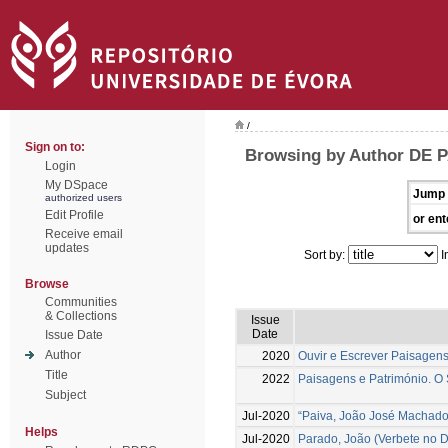
/
Sign on to:
Browsing by Author DE
Login
My DSpace
Jump 
authorized users
Edit Profile
or ent
Receive email
updates
Sort by:
I
Browse
Communities
& Collections
Issue
Date
Issue Date
Author
2020
Ouvir e Escrever Paisagens 
Title
2022
Paisagens e Património. O 
Subject
Jul-2020
“Paiva, João José Machado 
Helps
Jul-2020
Parado, João (Verbete no D