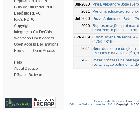
Regulamento RDPC
Jul-2020
Pires, Alexandre José (Verb
Guia do Utilizador RDPC
2021
Por uma educação sonoro-mu
Depósito RDPC
Jul-2020
Puzzi, António de Pádua (V
Faq's RDPC
2020
Representações profanas de
Copyright
brasileiras à prática teatral
Integração CV DeGóis
Oct-2019
O som solene da morte: A «
Workshop Open Access
(1750-1816)
Open Access Declarations
2021
Sons de morte e de glória:
Newsletter Open Access
Escudos e da Aclamação, r
2021
Vozes brônzeas na paisagem
Help
revitalização patrimonial d
About Dspace
DSpace Software
Serviços de Ciência e Coopera
DSpace Software, version 1.6.2
Copyright © 20