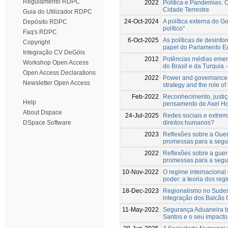
Regulamento RDPC
2022
Política e Pandemias. O
Cidade Terrestre
Guia do Utilizador RDPC
24-Oct-2024
A política externa do G
Depósito RDPC
político"
Faq's RDPC
6-Oct-2025
As políticas de desin
Copyright
papel do Parlamento E
Integração CV DeGóis
2012
Potências médias emer
Workshop Open Access
do Brasil e da Turquia 
Open Access Declarations
2022
Power and governance 
Newsletter Open Access
strategy and the role o
Feb-2022
Reconhecimento, justiça
Help
pensamento de Axel H
About Dspace
24-Jul-2025
Redes sociais e extrem
direitos humanos?
DSpace Software
2023
Reflexões sobre a Guer
promessas para a segu
2022
Reflexões sobre a guer
promessas para a segu
10-Nov-2022
O regime internaciona
poder: a teoria dos reg
18-Dec-2023
Regionalismo no Sudes
integração dos Balcãs 
11-May-2022
Segurança Aduaneira bra
Santos e o seu impacto