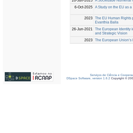
20-Jun-2025
A Sociedade Numenal v
6-Oct-2025
A Study on the EU as a
2023
The EU Human Rights pa
Evanthia Balla
26-Jun-2021
The European Identity 
and Strategic Vision
2023
The European Union’s R
Serviços de Ciência e Coopera
DSpace Software, version 1.6.2
Copyright © 20