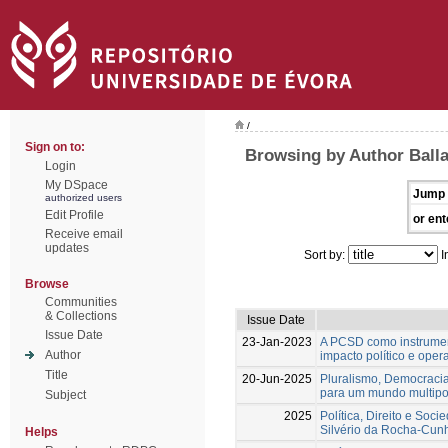
/
Sign on to:
Browsing by Author Balla
Login
My DSpace
Jump 
authorized users
Edit Profile
or ent
Receive email
updates
Sort by:
I
Browse
Communities
& Collections
Issue Date
Issue Date
23-Jan-2023
A PCSD como instrument
Author
impacto político e op
Title
20-Jun-2025
Pluralismo, Democracia
para um mundo multipo
Subject
2025
Política, Direito e So
Silvério da Rocha-Cun
Helps