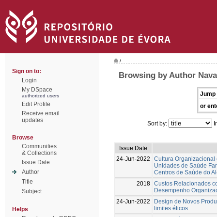
/
Sign on to:
Browsing by Author Nava
Login
My DSpace
Jump 
authorized users
Edit Profile
or ent
Receive email
updates
Sort by:
I
Browse
Communities
Issue Date
& Collections
24-Jun-2022
Cultura Organizacional
Issue Date
Unidades de Saúde Fam
Author
Centros de Saúde do Al
Title
2018
Custos Relacionados co
Desempenho Organizac
Subject
24-Jun-2022
Design de Novos Produto
limites éticos
Helps