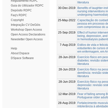
Regulamento RDPC
literatura
Guia do Utilizador RDPC
30-Dec-2019
Benefits of laughter-i
Depósito RDPC
nursing interventions i
undergoing haemodialy
Faq's RDPC
Copyright
25-May-2022
Capacitação do cuidado
pessoa em processo de
Integração CV DeGóis
com compromisso do a
Workshop Open Access
25-Sep-2019
Effect of humor interven
Open Access Declarations
being, depression, and
in hemodialysis patient
Newsletter Open Access
7-Aug-2019
Estilos de vida e felici
estudantes de cursos d
Help
em enfermagem, em A
About Dspace
28-Jun-2019
Exercício físico em pe
DSpace Software
diabetes: revisão siste
literatura
28-Jun-2019
Exercício físico na pe
demência: revisão sist
literatura
28-Jun-2019
Exercício físico na pe
depressão: revisão sis
literatura
12-Mar-2019
Fear of falling among B
Portuguese older adult
28-Aug-2019
Fortalecimento muscul
intolerância à atividad