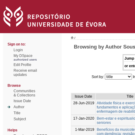
/
Sign on to:
Browsing by Author Sous
Login
My DSpace
Jump 
authorized users
Edit Profile
or ent
Receive email
updates
Sort by:
I
Browse
Communities
& Collections
Issue Date
Title
Issue Date
28-Jun-2019
Atividade física e exercí
Author
fundamentos e aplicaç
enfermagem de reabili
Title
17-Jan-2020
Bem-estar e espiritual
Subject
seniores
1-Mar-2019
Benefícios da musicote
Helps
com demência: revisão 