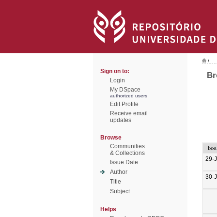
/
Sign on to:
Br
Login
My DSpace
authorized users
Edit Profile
Receive email
updates
Browse
Communities
Iss
& Collections
29-
Issue Date
Author
30-
Title
Subject
Helps