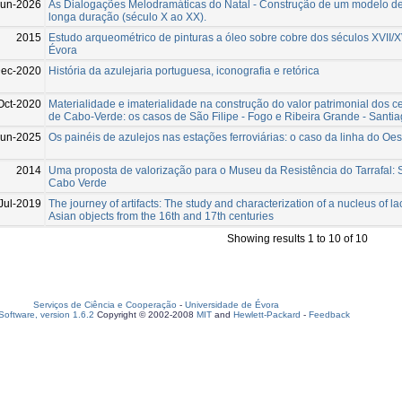
Jun-2026
As Dialogações Melodramáticas do Natal - Construção de um modelo de
longa duração (século X ao XX).
2015
Estudo arqueométrico de pinturas a óleo sobre cobre dos séculos XVII/X
Évora
Dec-2020
História da azulejaria portuguesa, iconografia e retórica
Oct-2020
Materialidade e imaterialidade na construção do valor patrimonial dos ce
de Cabo-Verde: os casos de São Filipe - Fogo e Ribeira Grande - Santi
Jun-2025
Os painéis de azulejos nas estações ferroviárias: o caso da linha do Oes
2014
Uma proposta de valorização para o Museu da Resistência do Tarrafal: 
Cabo Verde
Jul-2019
The journey of artifacts: The study and characterization of a nucleus of 
Asian objects from the 16th and 17th centuries
Showing results 1 to 10 of 10
Serviços de Ciência e Cooperação
-
Universidade de Évora
oftware, version 1.6.2
Copyright © 2002-2008
MIT
and
Hewlett-Packard
-
Feedback