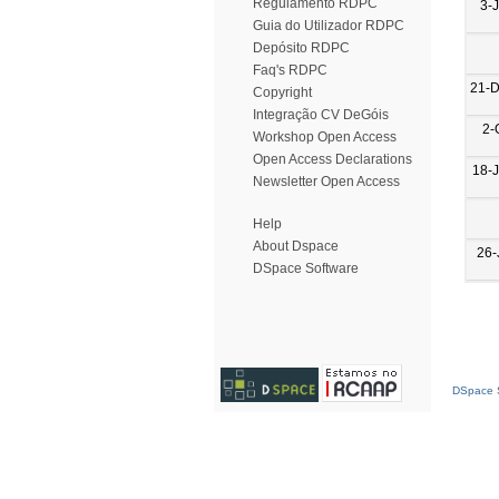
Regulamento RDPC
3-
Guia do Utilizador RDPC
Depósito RDPC
Faq's RDPC
21-
Copyright
Integração CV DeGóis
2-
Workshop Open Access
Open Access Declarations
18-
Newsletter Open Access
Help
About Dspace
26-
DSpace Software
DSpace S