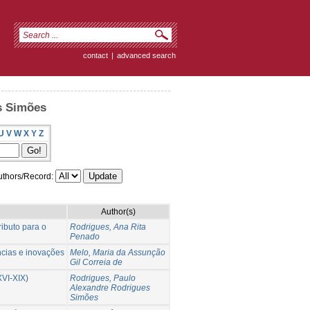
contact
|
advanced search
s Simões
U
V
W
X
Y
Z
thors/Record:
Author(s)
ibuto para o
Rodrigues, Ana Rita
Penado
ncias e inovações
Melo, Maria da Assunção
Gil Correia de
XVI-XIX)
Rodrigues, Paulo
Alexandre Rodrigues
Simões