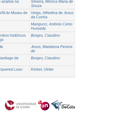
 análise na
Silveira, Mônica Maria de
Souza
VIII do Museu de
Veiga, Alfredina de Jesus
da Cunha
Mangucci, António Celso
Hunyady
ntros históricos
Borges, Claudino
ago
te
Jesus, Madalena Pereira
de
Santiago de
Borges, Claudino
lacquered Luso-
Körber, Ulrike