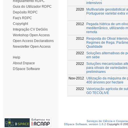
Regulamento RDPC
intensivos
Guia do Utilizador RDPC
2020
Multivariate geostatistical 
Depósito RDPC
Portuguese varietal extra vi
Faq's RDPC
Copyright
2012
Pegada hídrica de um oliva
mediterrânico, utilizando
Integração CV DeGóis
remota
Workshop Open Access
2012
Resposta do Olival Intensi
Open Access Declarations
Regimes de Rega: Parâmet
Qualidade
Newsletter Open Access
2022
Soluções alternativas de p
em sebe
Help
About Dspace
2022
Soluções mecanizadas alte
para olivais de variedades
DSpace Software
preliminares
Nov-2012
Utilização da máquina de 
400 árvores por hectare
2022
Valorização agrícola de su
GO TECOLIVE
Serviços de Ciência e Coopera
DSpace Software, version 1.6.2
Copyright © 20