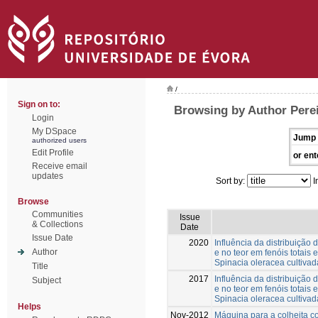
/
Sign on to:
Browsing by Author Perei
Login
My DSpace
Jump 
authorized users
Edit Profile
or ent
Receive email
updates
Sort by:
I
Browse
Communities
Issue
& Collections
Date
Issue Date
2020
Influência da distribuição 
Author
e no teor em fenóis totais
Spinacia oleracea cultiva
Title
2017
Influência da distribuição 
Subject
e no teor em fenóis totais
Spinacia oleracea cultiva
Helps
Nov-2012
Máquina para a colheita co