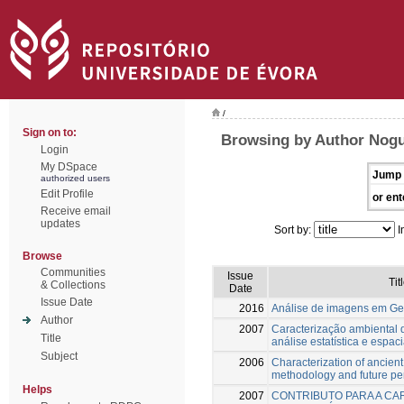
/
Sign on to:
Browsing by Author Nogue
Login
My DSpace
Jump 
authorized users
Edit Profile
or ent
Receive email
updates
Sort by:
I
Browse
Communities
Issue
Tit
& Collections
Date
Issue Date
2016
Análise de imagens em Ge
Author
2007
Caracterização ambiental 
Title
análise estatística e espaci
Subject
2006
Characterization of ancient
methodology and future pe
Helps
2007
CONTRIBUTO PARA A C