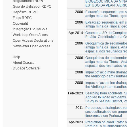
Regulamento RDPC
BIOGEOQUÍMICA DA MINA
ESTUDO DA PLANTA ERI
Guia do Utilizador RDPC
2006
Extracção sequencial em s
Depósito RDPC
antiga mina da Tinoca: ge
Faq's RDPC
2006
Extracção sequencial em s
Copyright
antiga mina da Tinoca: ge
Integração CV DeGóis
Apr-2014
Geometria 3D do Complexo
Workshop Open Access
Eulália. Contribuição da G
Open Access Declarations
2006
Geoquímica de sedimentos
Newsletter Open Access
antiga mina da Tinoca. Anál
espacial dos resultados r
Help
2006
Geoquímica de sedimentos
antiga mina da Tinoca. Anál
About Dspace
espacial dos resultados r
DSpace Software
2008
Impact of acid mine draina
the Abrilongo dam (southea
2008
Impact of acid mine drain
the Abrilongo dam (southea
Feb-2023
Learning from Accidents: Sp
Applied to Road Accidents 
Study in Setúbal District, P
2011
Percursos, estratégias e r
socioculturais de um grup
timorenses em Portugal
Apr-2023
Prediction of Road Traffic 
Portugal: A Multidisciplina