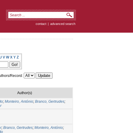
contact
|
advanced search
U
V
W
X
Y
Z
thors/Record:
Author(s)
do
;
Monteiro, António
;
Branco, Gertrudes
;
r
r
;
Branco, Gertrudes
;
Monteiro, António
;
do