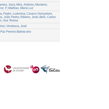
antos, Sara
;
Mira, António
;
Monteiro,
oz, F
;
Mathias, Maria Luz
ia
;
Padre, Ludovina
;
Cavaco-Gonçalves,
s, João Pedro
;
Ribeiro, José
;
Belo, Carlos
o, Ana Teresa
ónio
;
Verdasca, José
 Paz Pereira Batista dos