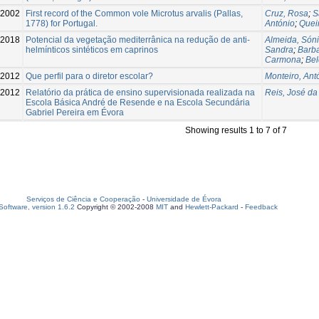
2002
First record of the Common vole Microtus arvalis (Pallas,
Cruz, Rosa
;
S
1778) for Portugal.
António
;
Queir
-2018
Potencial da vegetação mediterrânica na redução de anti-
Almeida, Són
helmínticos sintéticos em caprinos
Sandra
;
Barba
Carmona
;
Bel
-2012
Que perfil para o diretor escolar?
Monteiro, Ant
2012
Relatório da prática de ensino supervisionada realizada na
Reis, José da
Escola Básica André de Resende e na Escola Secundária
Gabriel Pereira em Évora
Showing results 1 to 7 of 7
Serviços de Ciência e Cooperação
-
Universidade de Évora
oftware, version 1.6.2
Copyright © 2002-2008
MIT
and
Hewlett-Packard
-
Feedback