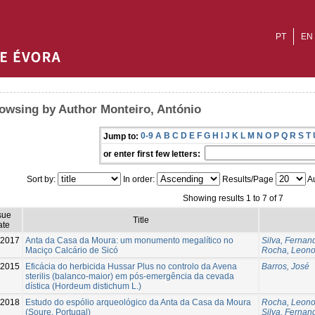
PT
EN
owsing by Author Monteiro, António
0-9
A
B
C
D
E
F
G
H
I
J
K
L
M
N
O
P
Q
R
S
T
Jump to:
or enter first few letters:
Sort by:
In order:
Results/Page
Au
Showing results 1 to 7 of 7
sue
Title
ate
-2017
Anta da Casa da Moura: um monumento megalítico no
Silva, Fernan
Maciço Calcário de Sicó
Rocha, Leono
-2015
Eficácia do herbicida Hussar Plus no controlo da Avena
Barros, José
sterilis (balanco-maior) em pós-emergência da cevada
dística (Hordeum distichum L.)
-2018
Estudo do espólio arqueológico da Anta da Casa da Moura
Rocha, Leono
(Soure, Portugal)
Silva, Fernan