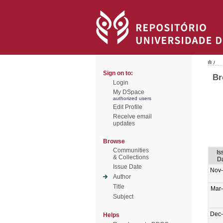
/
Sign on to:
Br
Login
My DSpace
authorized users
Edit Profile
Receive email
updates
Browse
Communities
Is
& Collections
D
Issue Date
Nov
Author
Title
Mar
Subject
Dec
Helps