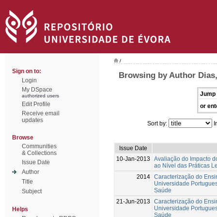
/
Sign on to:
Browsing by Author Dias
Login
My DSpace
Jump 
authorized users
Edit Profile
or ent
Receive email
updates
Sort by:
I
Browse
Communities
Issue Date
& Collections
10-Jan-2013
Avaliação do Impacto d
Issue Date
ao Nível das Práticas L
Author
2014
Caracterização do Ensi
Title
Universidade Portugues
Saúde
Subject
21-Jun-2013
Caracterização do Ensi
Universidade Portugues
Helps
Saúde