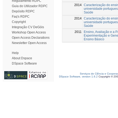
Regulamento RDPC
2014
Caracterização do ensi
Guia do Utilizador RDPC
universidade portuguesa
Depósito RDPC
Saúde
Faq's RDPC
2014
Caracterização do ensi
Copyright
universidade portuguesa
Saúde
Integração CV DeGóis
2011
Ensino, Avaliação e a 
Workshop Open Access
Experimentação e Gene
Open Access Declarations
Ensino Básico
Newsletter Open Access
Help
About Dspace
DSpace Software
Serviços de Ciência e Coopera
DSpace Software, version 1.6.2
Copyright © 20