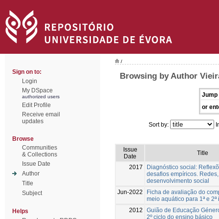
/
Sign on to:
Browsing by Author Vieira
Login
My DSpace
Jump 
authorized users
Edit Profile
or ent
Receive email
updates
Sort by:
I
Browse
Communities
Issue
Title
& Collections
Date
Issue Date
2017
Diagnóstico social: Reflexõ
Author
desafios empíricos. Redes,
desenvolvimento social
Title
Jun-2022
Ficha de avaliação do co
Subject
meio aquático para 1ª e 2ª 
2012
Guião de Educação Género
Helps
2º ciclo do ensino básico