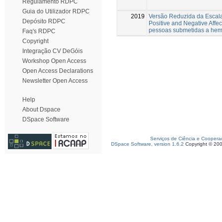
Regulamento RDPC
Guia do Utilizador RDPC
2019
Versão Reduzida da Escal
Depósito RDPC
Positive and Negative Affe
pessoas submetidas a hem
Faq's RDPC
Copyright
Integração CV DeGóis
Workshop Open Access
Open Access Declarations
Newsletter Open Access
Help
About Dspace
DSpace Software
Serviços de Ciência e Coopera
DSpace Software, version 1.6.2
Copyright © 20