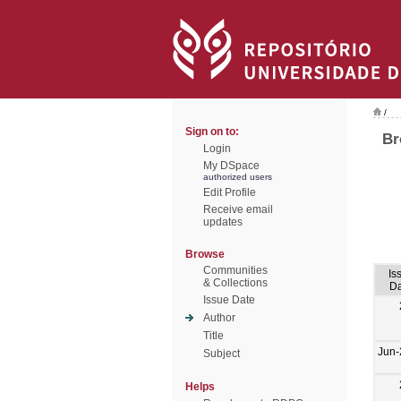
/
Sign on to:
Br
Login
My DSpace
authorized users
Edit Profile
Receive email
updates
Browse
Communities
Is
& Collections
Da
Issue Date
Author
Title
Jun-
Subject
Helps