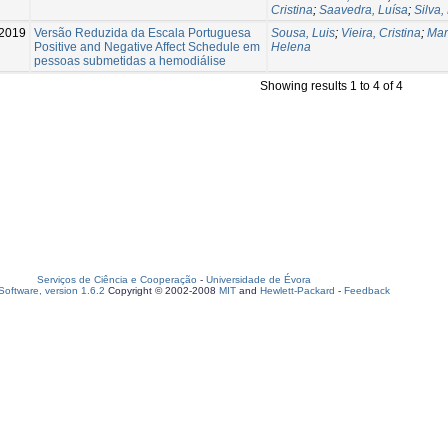
Cristina
;
Saavedra, Luísa
;
Silva,
2019
Versão Reduzida da Escala Portuguesa
Sousa, Luis
;
Vieira, Cristina
;
Mar
Positive and Negative Affect Schedule em
Helena
pessoas submetidas a hemodiálise
Showing results 1 to 4 of 4
Serviços de Ciência e Cooperação
-
Universidade de Évora
oftware, version 1.6.2
Copyright © 2002-2008
MIT
and
Hewlett-Packard
-
Feedback