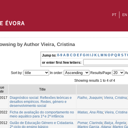
PT
EN
owsing by Author Vieira, Cristina
0-9
A
B
C
D
E
F
G
H
I
J
K
L
M
N
O
P
Q
R
S
T
Jump to:
or enter first few letters:
Sort by:
In order:
Results/Page
Au
Showing results 1 to 4 of 4
sue
Title
te
2017
Diagnóstico social: Reflexões teóricas e
Fialho, Joaquim
;
Vieira, Cristina
desafios empíricos. Redes, género e
desenvolvimento social
2022
Ficha de avaliação do comportamento no
Matias, Ana Rita
;
Vieira, Cristina
meio aquático para 1ª e 2ª infância
2012
Guião de Educação Género e Cidadania.
Pomar, Clarinda
;
Balça, Ângela
;
2º ciclo do ensino básico
Martos Garcia, Aitana
;
Martos Ga