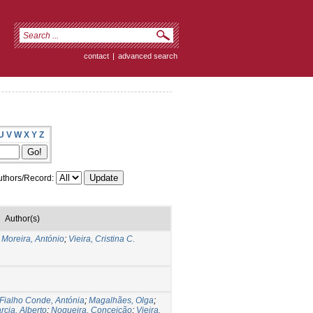
contact
|
advanced search
U
V
W
X
Y
Z
thors/Record:
Author(s)
;
Moreira, António
;
Vieira, Cristina C.
Fialho Conde, Antónia
;
Magalhães, Olga
;
rcia, Alberto
;
Nogueira, Conceição
;
Vieira,