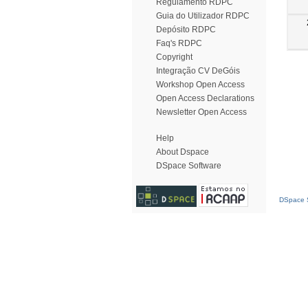
Regulamento RDPC
Guia do Utilizador RDPC
Depósito RDPC
Faq's RDPC
Copyright
Integração CV DeGóis
Workshop Open Access
Open Access Declarations
Newsletter Open Access
Help
About Dspace
DSpace Software
DSpace S