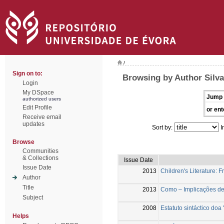
/
Sign on to:
Browsing by Author Silva
Login
My DSpace
Jump 
authorized users
Edit Profile
or ent
Receive email
updates
Sort by:
I
Browse
Communities
& Collections
Issue Date
Issue Date
2013
Children's Literature: 
Author
Title
2013
Como – Implicações de
Subject
2008
Estatuto sintáctico doa
Helps