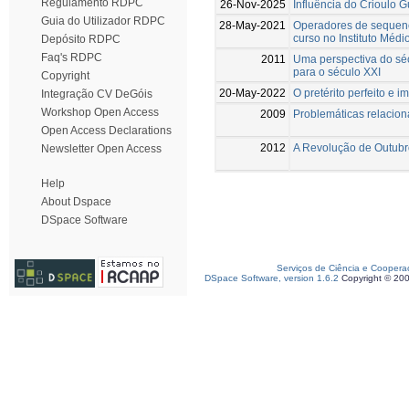
Regulamento RDPC
26-Nov-2025
Influência do Crioulo 
Guia do Utilizador RDPC
28-May-2021
Operadores de sequenci
curso no Instituto Médi
Depósito RDPC
Faq's RDPC
2011
Uma perspectiva do séc
para o século XXI
Copyright
20-May-2022
O pretérito perfeito e 
Integração CV DeGóis
Workshop Open Access
2009
Problemáticas relacion
Open Access Declarations
2012
A Revolução de Outubr
Newsletter Open Access
Help
About Dspace
DSpace Software
Serviços de Ciência e Coopera
DSpace Software, version 1.6.2
Copyright © 20