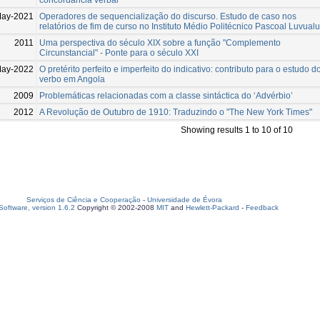
May-2021
Operadores de sequencialização do discurso. Estudo de caso nos
relatórios de fim de curso no Instituto Médio Politécnico Pascoal Luvualu
2011
Uma perspectiva do século XIX sobre a função "Complemento
Circunstancial" - Ponte para o século XXI
May-2022
O pretérito perfeito e imperfeito do indicativo: contributo para o estudo d
verbo em Angola
2009
Problemáticas relacionadas com a classe sintáctica do ‘Advérbio’
2012
A Revolução de Outubro de 1910: Traduzindo o "The New York Times"
Showing results 1 to 10 of 10
Serviços de Ciência e Cooperação
-
Universidade de Évora
oftware, version 1.6.2
Copyright © 2002-2008
MIT
and
Hewlett-Packard
-
Feedback