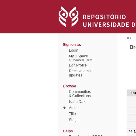
/
Sign on to:
Br
Login
My DSpace
authorized users
Edit Profile
Receive email
updates
Browse
Communities
Iss
& Collections
Issue Date
Author
Title
Subject
Helps
26-