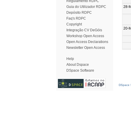
Regulamento RDPC
28-
Guia do Utilizador RDPC
Depósito RDPC
Faq's RDPC
Copyright
20-
Integração CV DeGóis
Workshop Open Access
Open Access Declarations
Newsletter Open Access
Help
About Dspace
DSpace Software
DSpace S