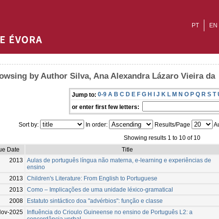
PT
EN
owsing by Author Silva, Ana Alexandra Lázaro Vieira da
0-9
A
B
C
D
E
F
G
H
I
J
K
L
M
N
O
P
Q
R
S
T
Jump to:
or enter first few letters:
Sort by:
In order:
Results/Page
Au
Showing results 1 to 10 of 10
ue Date
Title
2013
Aulas de português língua não materna, e-learning e experiências de
ensino
2013
Children's Literature: From English to Portuguese
2013
Como – Implicações de uma unidade léxico-gramatical
2008
Estatuto sintáctico doa "advérbios": função e classe
Nov-2025
Influência do Crioulo Guineense no ensino de Português L2: a
concordância verbal