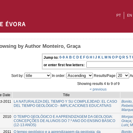
PT
EN
owsing by Author Monteiro, Graça
0-9
A
B
C
D
E
F
G
H
I
J
K
L
M
N
O
P
Q
R
S
T
Jump to:
or enter first few letters:
Sort by:
In order:
Results/Page
Au
Showing results 4 to 9 of 9
< previous
ue Date
Title
ct-2011
LA NATURALEZA DEL TIEMPO Y SU COMPLEJIDAD: EL CASO
Bonito,
DEL TIEMPO GEOLÓGICO - IMPLICACIONES EDUCATIVAS
Rebelo
Marque
2010
O TEMPO GEOLÓGICO E A APRENDIZAGEM DA GEOLOGIA:
Morgad
CONCEPÇÕES DE ALUNOS DO 7.º ANO DO ENSINO BÁSICO
Graça
;
(12-13 ANOS)
Luis
;
M
2011
O tempo geológico e a aprendizagem da geologia: da
Bonito,