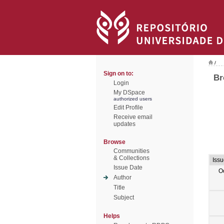
/
Sign on to:
Br
Login
My DSpace
authorized users
Edit Profile
Receive email
updates
Browse
Communities
& Collections
Iss
Issue Date
O
Author
Title
Subject
Helps