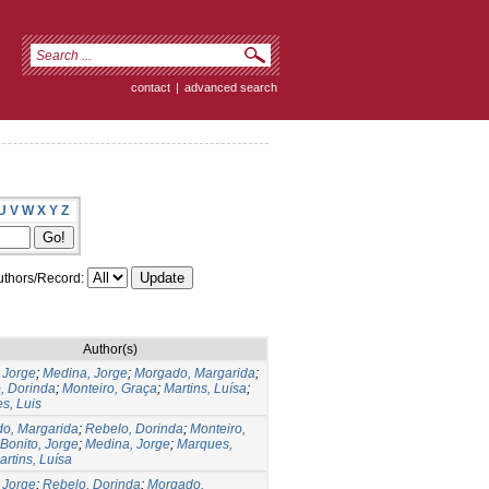
contact
|
advanced search
U
V
W
X
Y
Z
thors/Record:
Author(s)
 Jorge
;
Medina, Jorge
;
Morgado, Margarida
;
, Dorinda
;
Monteiro, Graça
;
Martins, Luísa
;
s, Luis
o, Margarida
;
Rebelo, Dorinda
;
Monteiro,
Bonito, Jorge
;
Medina, Jorge
;
Marques,
artins, Luísa
 Jorge
;
Rebelo, Dorinda
;
Morgado,