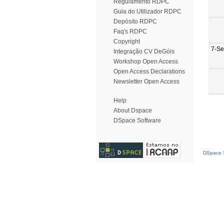
Regulamento RDPC
Guia do Utilizador RDPC
Depósito RDPC
Faq's RDPC
Copyright
7-Se
Integração CV DeGóis
Workshop Open Access
Open Access Declarations
Newsletter Open Access
Help
About Dspace
DSpace Software
DSpace S