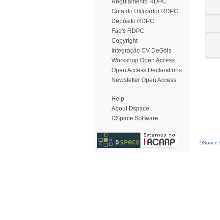
Regulamento RDPC
Guia do Utilizador RDPC
Depósito RDPC
Faq's RDPC
Copyright
Integração CV DeGóis
Workshop Open Access
Open Access Declarations
Newsletter Open Access
Help
About Dspace
DSpace Software
DSpace S