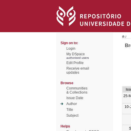
/
Sign on to:
Br
Login
My DSpace
authorized users
Edit Profile
Receive email
updates
Browse
Communities
Iss
& Collections
25-
Issue Date
Author
10-
Title
Subject
Helps
S