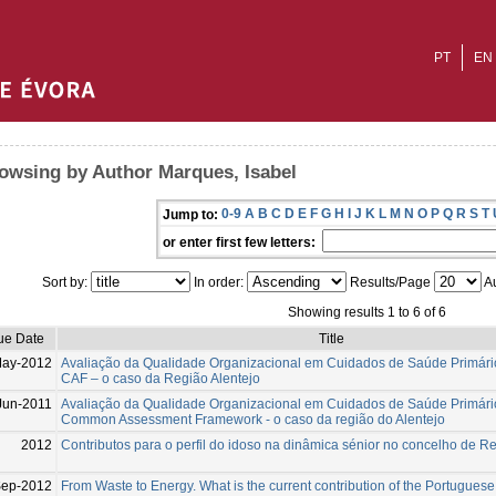
PT
EN
owsing by Author Marques, Isabel
0-9
A
B
C
D
E
F
G
H
I
J
K
L
M
N
O
P
Q
R
S
T
Jump to:
or enter first few letters:
Sort by:
In order:
Results/Page
Au
Showing results 1 to 6 of 6
ue Date
Title
May-2012
Avaliação da Qualidade Organizacional em Cuidados de Saúde Primário
CAF – o caso da Região Alentejo
Jun-2011
Avaliação da Qualidade Organizacional em Cuidados de Saúde Primário
Common Assessment Framework - o caso da região do Alentejo
2012
Contributos para o perfil do idoso na dinâmica sénior no concelho de 
ep-2012
From Waste to Energy. What is the current contribution of the Portugues