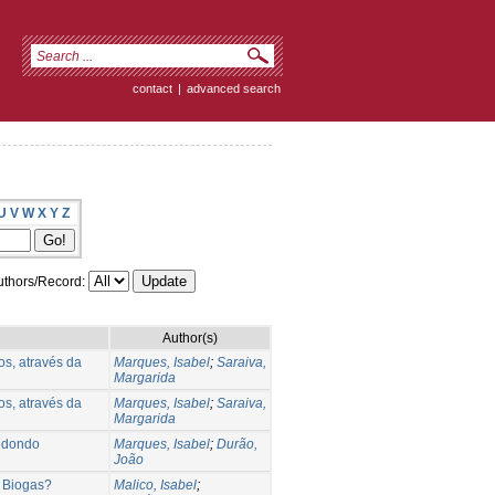
contact
|
advanced search
U
V
W
X
Y
Z
thors/Record:
Author(s)
s, através da
Marques, Isabel
;
Saraiva,
Margarida
s, através da
Marques, Isabel
;
Saraiva,
Margarida
Redondo
Marques, Isabel
;
Durão,
João
e Biogas?
Malico, Isabel
;