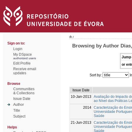
/
Sign on to:
Browsing by Author Dias
Login
My DSpace
Jump 
authorized users
Edit Profile
or ent
Receive email
updates
Sort by:
I
Browse
Communities
Issue Date
& Collections
10-Jan-2013
Avaliação do Impacto d
Issue Date
ao Nível das Práticas L
Author
2014
Caracterização do Ensi
Title
Universidade Portugues
Saúde
Subject
21-Jun-2013
Caracterização do Ensi
Universidade Portugues
Helps
Saúde