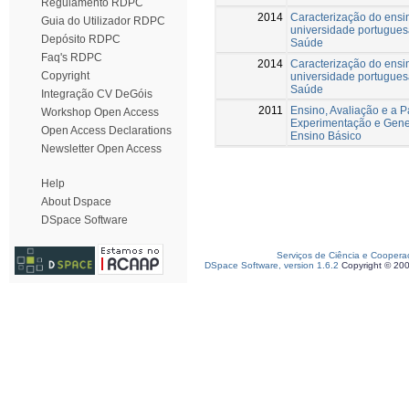
Regulamento RDPC
2014
Caracterização do ensi
Guia do Utilizador RDPC
universidade portuguesa
Depósito RDPC
Saúde
Faq's RDPC
2014
Caracterização do ensi
Copyright
universidade portuguesa
Saúde
Integração CV DeGóis
2011
Ensino, Avaliação e a 
Workshop Open Access
Experimentação e Gene
Open Access Declarations
Ensino Básico
Newsletter Open Access
Help
About Dspace
DSpace Software
Serviços de Ciência e Coopera
DSpace Software, version 1.6.2
Copyright © 20