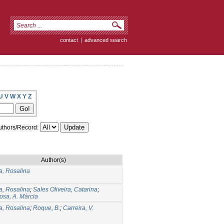
contact
|
advanced search
U
V
W
X
Y
Z
thors/Record:
Author(s)
a, Rosalina
a, Rosalina
;
Sales Oliveira, Catarina
;
osa, A. Márcia
a, Rosalina
;
Roque, B.
;
Carreira, V.