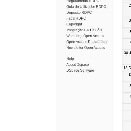
Regulamento RDPC
D
Guia do Utilizador RDPC
Depósito RDPC
Faq's RDPC
S
Copyright
Integração CV DeGóis
Workshop Open Access
Open Access Declarations
D
Newsletter Open Access
30-
Help
About Dspace
18-
DSpace Software
D