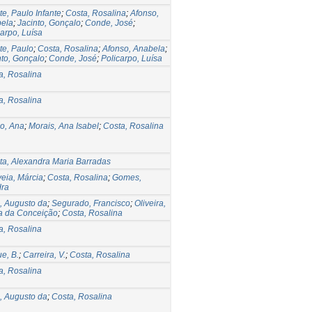
te, Paulo Infante
;
Costa, Rosalina
;
Afonso,
ela
;
Jacinto, Gonçalo
;
Conde, José
;
carpo, Luísa
te, Paulo
;
Costa, Rosalina
;
Afonso, Anabela
;
nto, Gonçalo
;
Conde, José
;
Policarpo, Luísa
a, Rosalina
a, Rosalina
ho, Ana
;
Morais, Ana Isabel
;
Costa, Rosalina
sta, Alexandra Maria Barradas
eia, Márcia
;
Costa, Rosalina
;
Gomes,
ra
a, Augusto da
;
Segurado, Francisco
;
Oliveira,
a da Conceição
;
Costa, Rosalina
a, Rosalina
e, B.
;
Carreira, V.
;
Costa, Rosalina
a, Rosalina
a, Augusto da
;
Costa, Rosalina