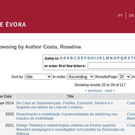
PT
EN
owsing by Author Costa, Rosalina
0-9
A
B
C
D
E
F
G
H
I
J
K
L
M
N
O
P
Q
R
S
T
Jump to:
or enter first few letters:
Sort by:
In order:
Results/Page
Au
Showing results 20 to 39 of 117
< previous
next >
ue Date
Title
Apr-2014
De Casa ao Supermercado. Família, Consumo, Género e o
Cost
Segredo por detrás da Lista de Compras
2020
Desenhando a mobilidade. A potencialidade do sketching nos
Cost
estudos de mobilidade
Barb
2021
Design Thinking e metodologias criativas no Ensino superior.
Cost
Itinerário pedagógico e investigativo com partida na Sociologia da
Infância