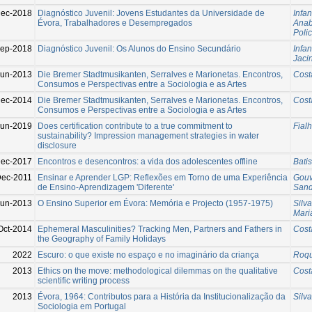
ec-2018
Diagnóstico Juvenil: Jovens Estudantes da Universidade de
Infan
Évora, Trabalhadores e Desempregados
Anab
Poli
ep-2018
Diagnóstico Juvenil: Os Alunos do Ensino Secundário
Infan
Jaci
Jun-2013
Die Bremer Stadtmusikanten, Serralves e Marionetas. Encontros,
Cost
Consumos e Perspectivas entre a Sociologia e as Artes
ec-2014
Die Bremer Stadtmusikanten, Serralves e Marionetas. Encontros,
Cost
Consumos e Perspectivas entre a Sociologia e as Artes
Jun-2019
Does certification contribute to a true commitment to
Fial
sustainability? Impression management strategies in water
disclosure
Dec-2017
Encontros e desencontros: a vida dos adolescentes offline
Bati
ec-2011
Ensinar e Aprender LGP: Reflexões em Torno de uma Experiência
Gouv
de Ensino-Aprendizagem 'Diferente'
Sand
Jun-2013
O Ensino Superior em Évora: Memória e Projecto (1957-1975)
Silv
Mari
Oct-2014
Ephemeral Masculinities? Tracking Men, Partners and Fathers in
Cost
the Geography of Family Holidays
2022
Escuro: o que existe no espaço e no imaginário da criança
Roqu
2013
Ethics on the move: methodological dilemmas on the qualitative
Cost
scientific writing process
2013
Évora, 1964: Contributos para a História da Institucionalização da
Silv
Sociologia em Portugal