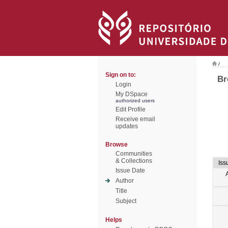
/
Sign on to:
Br
Login
My DSpace
authorized users
Edit Profile
Receive email
updates
Browse
Communities
& Collections
Iss
Issue Date
Author
Title
Subject
Helps