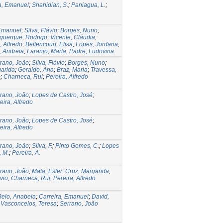
a, Emanuel
;
Shahidian, S.
;
Paniagua, L.
;
 Emanuel
;
Silva, Flávio
;
Borges, Nuno
;
querque, Rodrigo
;
Vicente, Cláudia
;
, Alfredo
;
Bettencourt, Elisa
;
Lopes, Jordana
;
, Andreia
;
Laranjo, Marta
;
Padre, Ludovina
rano, João
;
Silva, Flávio
;
Borges, Nuno
;
garida
;
Geraldo, Ana
;
Braz, Maria
;
Travessa,
o
;
Charneca, Rui
;
Pereira, Alfredo
rano, João
;
Lopes de Castro, José
;
eira, Alfredo
rano, João
;
Lopes de Castro, José
;
eira, Alfredo
rano, João
;
Silva, F.
;
Pinto Gomes, C.
;
Lopes
, M.
;
Pereira, A.
rano, João
;
Mata, Ester
;
Cruz, Margarida
;
ávio
;
Charneca, Rui
;
Pereira, Alfredo
Belo, Anabela
;
Carreira, Emanuel
;
David,
;
Vasconcelos, Teresa
;
Serrano, João