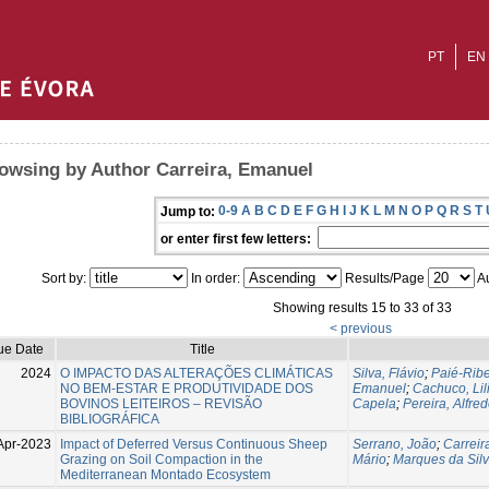
PT
EN
owsing by Author Carreira, Emanuel
0-9
A
B
C
D
E
F
G
H
I
J
K
L
M
N
O
P
Q
R
S
T
Jump to:
or enter first few letters:
Sort by:
In order:
Results/Page
Au
Showing results 15 to 33 of 33
< previous
ue Date
Title
2024
O IMPACTO DAS ALTERAÇÕES CLIMÁTICAS
Silva, Flávio
;
Paié-Ribe
NO BEM-ESTAR E PRODUTIVIDADE DOS
Emanuel
;
Cachuco, Lil
BOVINOS LEITEIROS – REVISÃO
Capela
;
Pereira, Alfre
BIBLIOGRÁFICA
Apr-2023
Impact of Deferred Versus Continuous Sheep
Serrano, João
;
Carreir
Grazing on Soil Compaction in the
Mário
;
Marques da Silva
Mediterranean Montado Ecosystem