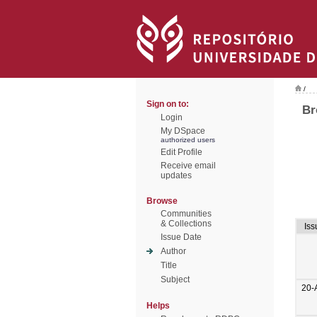
/
Sign on to:
Br
Login
My DSpace
authorized users
Edit Profile
Receive email
updates
Browse
Communities
& Collections
Iss
Issue Date
Author
Title
Subject
20-
Helps