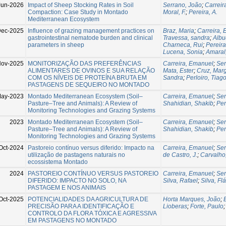
Jun-2026
Impact of Sheep Stocking Rates in Soil
Serrano, João
;
Carreir
Compaction: Case Study in Montado
Moral, F.
;
Pereira, A.
Mediterranean Ecosystem
ec-2025
Influence of grazing management practices on
Braz, Maria
;
Carreira,
gastrointestinal nematode burden and clinical
Travessa, sandra
;
Albu
parameters in sheep
Charneca, Rui
;
Pereira
Lucena, Sonia
;
Amaral
Nov-2025
MONITORIZAÇÃO DAS PREFERÊNCIAS
Carreira, Emanuel
;
Ser
ALIMENTARES DE OVINOS E SUA RELAÇÃO
Mata, Ester
;
Cruz, Mar
COM OS NÍVEIS DE PROTEÍNA BRUTA EM
Sandra
;
Perloiro, Tiag
PASTAGENS DE SEQUEIRO NO MONTADO
May-2023
Montado Mediterranean Ecosystem (Soil–
Carreira, Emanuel
;
Ser
Pasture–Tree and Animals): A Review of
Shahidian, Shakib
;
Per
Monitoring Technologies and Grazing Systems
2023
Montado Mediterranean Ecosystem (Soil–
Carreira, Emanuel
;
Ser
Pasture–Tree and Animals): A Review of
Shahidian, Shakib
;
Per
Monitoring Technologies and Grazing Systems
Oct-2024
Pastoreio contínuo versus diferido: Impacto na
Carreira, Emanuel
;
Ser
utilização de pastagens naturais no
de Castro, J.
;
Carvalho
ecossistema Montado
2024
PASTOREIO CONTÍNUO VERSUS PASTOREIO
Carreira, Emanuel
;
Ser
DIFERIDO: IMPACTO NO SOLO, NA
Silva, Rafael
;
Silva, Fl
PASTAGEM E NOS ANIMAIS
Oct-2025
POTENCIALIDADES DA AGRICULTURA DE
Horta Marques, João
;
PRECISÃO PARA A IDENTIFICAÇÃO E
Lioberas
;
Forte, Paulo
CONTROLO DA FLORA TÓXICA E AGRESSIVA
EM PASTAGENS NO MONTADO