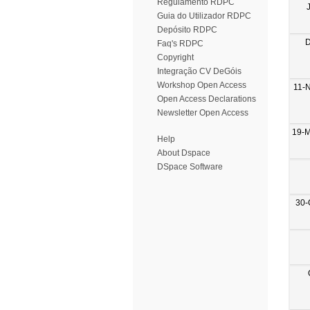
Regulamento RDPC
Guia do Utilizador RDPC
Depósito RDPC
D
Faq's RDPC
Copyright
Integração CV DeGóis
Workshop Open Access
11-
Open Access Declarations
Newsletter Open Access
19-
Help
About Dspace
DSpace Software
30-