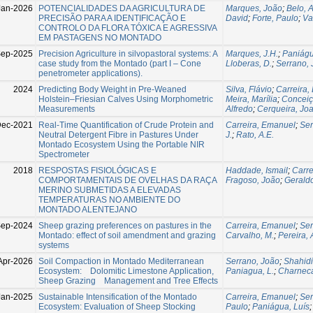
Jan-2026
POTENCIALIDADES DA AGRICULTURA DE
Marques, João
;
Belo, 
PRECISÃO PARA A IDENTIFICAÇÃO E
David
;
Forte, Paulo
;
Va
CONTROLO DA FLORA TÓXICA E AGRESSIVA
EM PASTAGENS NO MONTADO
ep-2025
Precision Agriculture in silvopastoral systems: A
Marques, J.H.
;
Paniágu
case study from the Montado (part I – Cone
Lloberas, D.
;
Serrano,
penetrometer applications).
2024
Predicting Body Weight in Pre-Weaned
Silva, Flávio
;
Carreira,
Holstein–Friesian Calves Using Morphometric
Meira, Marília
;
Conceiç
Measurements
Alfredo
;
Cerqueira, Jo
ec-2021
Real-Time Quantification of Crude Protein and
Carreira, Emanuel
;
Ser
Neutral Detergent Fibre in Pastures Under
J.
;
Rato, A.E.
Montado Ecosystem Using the Portable NIR
Spectrometer
2018
RESPOSTAS FISIOLÓGICAS E
Haddade, Ismail
;
Carre
COMPORTAMENTAIS DE OVELHAS DA RAÇA
Fragoso, João
;
Gerald
MERINO SUBMETIDAS A ELEVADAS
TEMPERATURAS NO AMBIENTE DO
MONTADO ALENTEJANO
ep-2024
Sheep grazing preferences on pastures in the
Carreira, Emanuel
;
Ser
Montado: effect of soil amendment and grazing
Carvalho, M.
;
Pereira, 
systems
Apr-2026
Soil Compaction in Montado Mediterranean
Serrano, João
;
Shahidi
Ecosystem: Dolomitic Limestone Application,
Paniagua, L.
;
Charneca
Sheep Grazing Management and Tree Effects
Jan-2025
Sustainable Intensification of the Montado
Carreira, Emanuel
;
Ser
Ecosystem: Evaluation of Sheep Stocking
Paulo
;
Paniágua, Luís