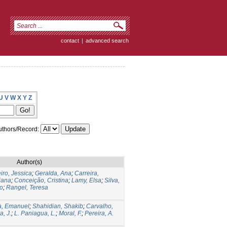
contact
|
advanced search
U
V
W
X
Y
Z
thors/Record:
Author(s)
iro, Jessica
;
Geralda, Ana
;
Carreira,
iana
;
Conceição, Cristina
;
Lamy, Elsa
;
Silva,
do
;
Rangel, Teresa
a, Emanuel
;
Shahidian, Shakib
;
Carvalho,
, J.
;
L. Paniagua, L.
;
Moral, F.
;
Pereira, A.