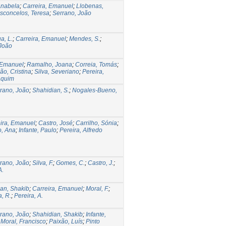
Anabela
;
Carreira, Emanuel
;
Llobenas,
sconcelos, Teresa
;
Serrano, João
a, L.
;
Carreira, Emanuel
;
Mendes, S.
;
 João
 Emanuel
;
Ramalho, Joana
;
Correia, Tomás
;
ão, Cristina
;
Silva, Severiano
;
Pereira,
aquim
rano, João
;
Shahidian, S.
;
Nogales-Bueno,
ira, Emanuel
;
Castro, José
;
Carrilho, Sónia
;
o, Ana
;
Infante, Paulo
;
Pereira, Alfredo
rano, João
;
Silva, F.
;
Gomes, C.
;
Castro, J.
;
A.
an, Shakib
;
Carreira, Emanuel
;
Moral, F.
;
, R.
;
Pereira, A.
rano, João
;
Shahidian, Shakib
;
Infante,
;
Moral, Francisco
;
Paixão, Luís
;
Pinto