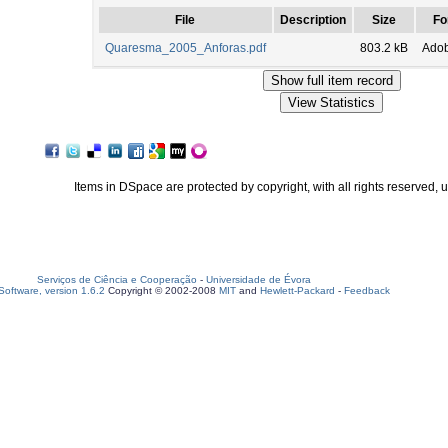
File
Description
Size
Fo
Quaresma_2005_Anforas.pdf
803.2 kB
Ado
Items in DSpace are protected by copyright, with all rights reserved, 
Serviços de Ciência e Cooperação
-
Universidade de Évora
oftware, version 1.6.2
Copyright © 2002-2008
MIT
and
Hewlett-Packard
-
Feedback