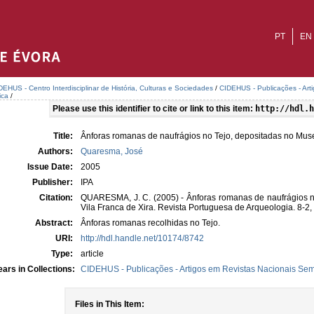
PT
EN
DEHUS - Centro Interdisciplinar de História, Culturas e Sociedades
/
CIDEHUS - Publicações - Art
ica
/
Please use this identifier to cite or link to this item:
http://hdl.h
Title:
Ânforas romanas de naufrágios no Tejo, depositadas no Muse
Authors:
Quaresma, José
Issue Date:
2005
Publisher:
IPA
Citation:
QUARESMA, J. C. (2005) - Ânforas romanas de naufrágios n
Vila Franca de Xira. Revista Portuguesa de Arqueologia. 8-2
Abstract:
Ânforas romanas recolhidas no Tejo.
URI:
http://hdl.handle.net/10174/8742
Type:
article
ars in Collections:
CIDEHUS - Publicações - Artigos em Revistas Nacionais Sem 
Files in This Item: