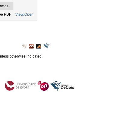
rmat
be PDF
View/Open
unless otherwise indicated.