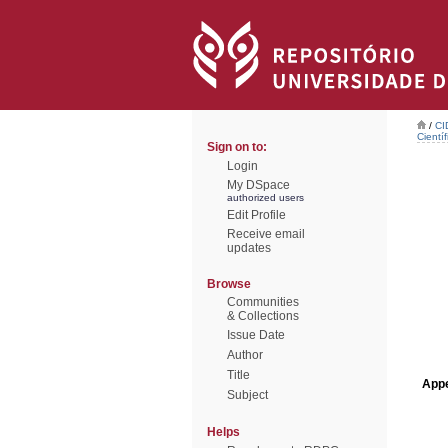
/
CI
Científ
Sign on to:
Login
My DSpace
authorized users
Edit Profile
Receive email
updates
Browse
Communities
& Collections
Issue Date
Author
Title
Appe
Subject
Helps