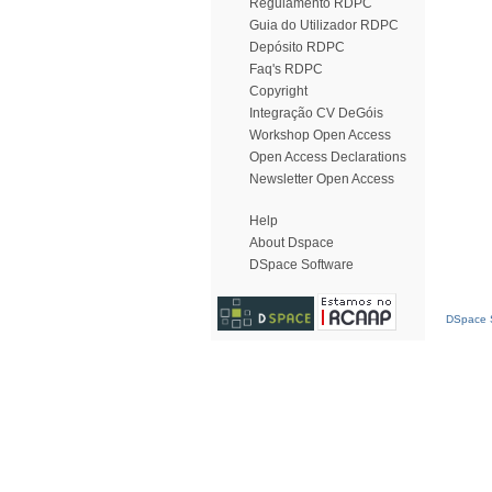
Regulamento RDPC
Guia do Utilizador RDPC
Depósito RDPC
Faq's RDPC
Copyright
Integração CV DeGóis
Workshop Open Access
Open Access Declarations
Newsletter Open Access
Help
About Dspace
DSpace Software
DSpace S