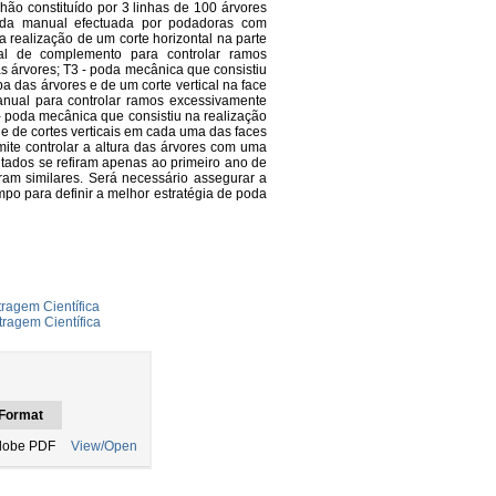
hão constituído por 3 linhas de 100 árvores
poda manual efectuada por podadoras com
 realização de um corte horizontal na parte
l de complemento para controlar ramos
s árvores; T3 - poda mecânica que consistiu
pa das árvores e de um corte vertical na face
nual para controlar ramos excessivamente
 - poda mecânica que consistiu na realização
 e de cortes verticais em cada uma das faces
ite controlar a altura das árvores com uma
tados se refiram apenas ao primeiro ano de
ram similares. Será necessário assegurar a
po para definir a melhor estratégia de poda
ragem Científica
tragem Científica
Format
dobe PDF
View/Open