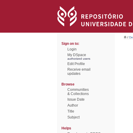
/
De
Sign on to:
Login
My DSpace
authorized users
Edit Profile
Receive email
updates
Browse
Communities
& Collections
Issue Date
Author
Title
Subject
Helps