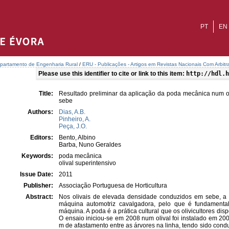
PT
EN
partamento de Engenharia Rural
/
ERU - Publicações - Artigos em Revistas Nacionais Com Arbitr
Please use this identifier to cite or link to this item:
http://hdl.h
Title:
Resultado preliminar da aplicação da poda mecânica num o
sebe
Authors:
Dias, A.B.
Pinheiro, A.
Peça, J.O.
Editors:
Bento, Albino
Barba, Nuno Geraldes
Keywords:
poda mecânica
olival superintensivo
Issue Date:
2011
Publisher:
Associação Portuguesa de Horticultura
Abstract:
Nos olivais de elevada densidade conduzidos em sebe, a 
máquina automotriz cavalgadora, pelo que é fundament
máquina. A poda é a prática cultural que os olivicultores di
O ensaio iniciou-se em 2008 num olival foi instalado em 20
m de afastamento entre as árvores na linha, tendo sido condu