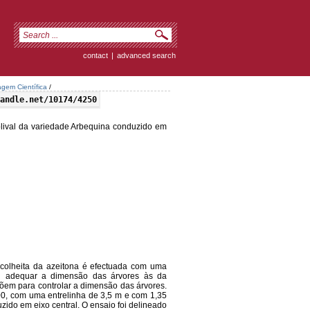
contact
|
advanced search
agem Científica
/
andle.net/10174/4250
lival da variedade Arbequina conduzido em
colheita da azeitona é efectuada com uma
al adequar a dimensão das árvores às da
spõem para controlar a dimensão das árvores.
00, com uma entrelinha de 3,5 m e com 1,35
zido em eixo central. O ensaio foi delineado