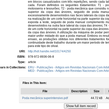
em blocos casualizados com três repetições, sendo cada tal
cada. Foram definidos os seguintes tratamentos: T1 - 
motosserra e tesourões; T2 - poda mecânica que consistiu na
superior da copa das árvores, seguido de poda manua
excessivamente desenvolvidos nas faces laterais da copa da
na realização de um corte horizontal na parte superior da co
exposta a leste, seguido de poda manual complemento ma
desenvolvidos na outra face lateral da copa das árvores; T4
de um corte horizontal na parte superior da copa das árvores
da copa das árvores. A utilização da máquina de podar perm
maior unifor midade do que a poda manual. Embora os resul
ensaio, as produções obtidas nos diferentes tratamentos fo
continuidade deste trabalho durante um maior período de tem
para este tipo de olival.
URI:
http://hdl.handle.net/10174/4250
ISBN:
978-972-8936-06-8
Type:
article
ars in Collections:
ERU - Publicações - Artigos em Revistas Nacionais Com Arbit
MED - Publicações - Artigos em Revistas Nacionais Com Arbi
Files in This Item:
File
Description
Size
Poda mecânica superintensivo.pdf
44.72 kB
A