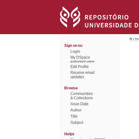
/
Bi
Sign on to:
Login
My DSpace
authorized users
Edit Profile
Receive email
updates
Browse
Communities
& Collections
Issue Date
Author
Title
Subject
Helps