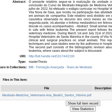
Abstract:
O presente relatório segue-se à realização da unidade curr
conclusão do Curso de Mestrado Integrado de Medicina Vet
julho de 2022, foi efetuado o estágio curricular no Hospital
Vila Nova de Gaia, que incidiu na participação das atividade
em animais de companhia. Este relatório será dividido em du
casuística observada no decurso dos cinco meses ao nível
segunda parte, irá abordar o linfoma mediastínico em felino
discute os casos acompanhados; - Abstract: Small animal m
in cats with feline leukemia The present report follows th
veterinary medicine. During March 1st and July 31st of 202
Hospital Veterinário de Santa Marinha in the county of Vila
clinical and surgical practices on small animals. This repor
techniques and case-studies seen by the authoress in hospit
The second part consists of the bibliographic revision abo
leukemia, where cases about the subject is discussed.
URI:
http://hdl.handle.net/10174/42100
Type:
masterThesis
ars in Collections:
BIB - Formação Avançada - Teses de Mestrado
Files in This Item:
File
Description
Mestrado-Medicina_Veterinaria-Ana_Beatriz_Santos_Vitorino.pdf