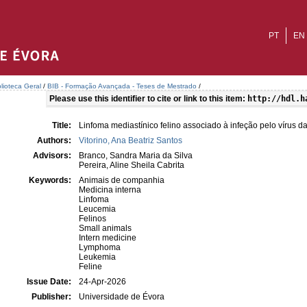
PT
EN
blioteca Geral
/
BIB - Formação Avançada - Teses de Mestrado
/
Please use this identifier to cite or link to this item:
http://hdl.h
Title:
Linfoma mediastínico felino associado à infeção pelo vírus da
Authors:
Vitorino, Ana Beatriz Santos
Advisors:
Branco, Sandra Maria da Silva
Pereira, Aline Sheila Cabrita
Keywords:
Animais de companhia
Medicina interna
Linfoma
Leucemia
Felinos
Small animals
Intern medicine
Lymphoma
Leukemia
Feline
Issue Date:
24-Apr-2026
Publisher:
Universidade de Évora