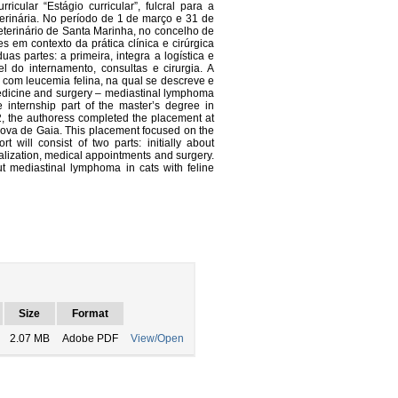
icular “Estágio curricular”, fulcral para a
erinária. No período de 1 de março e 31 de
 Veterinário de Santa Marinha, no concelho de
s em contexto da prática clínica e cirúrgica
as partes: a primeira, integra a logística e
 do internamento, consultas e cirurgia. A
s com leucemia felina, na qual se descreve e
edicine and surgery – mediastinal lymphoma
e internship part of the master’s degree in
2, the authoress completed the placement at
 Nova de Gaia. This placement focused on the
t will consist of two parts: initially about
alization, medical appointments and surgery.
ut mediastinal lymphoma in cats with feline
Size
Format
2.07 MB
Adobe PDF
View/Open