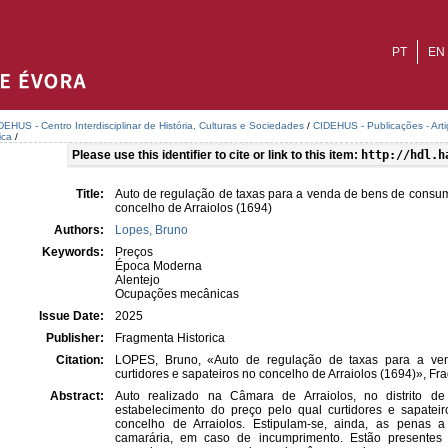
PT
EN
DEHUS - Centro Interdisciplinar de História, Culturas e Sociedades
/
CIDEHUS - Publicações - Art
ica
/
Please use this identifier to cite or link to this item:
http://hdl.h
Title:
Auto de regulação de taxas para a venda de bens de consumo
concelho de Arraiolos (1694)
Authors:
Lopes, Bruno
Keywords:
Preços
Época Moderna
Alentejo
Ocupações mecânicas
Issue Date:
2025
Publisher:
Fragmenta Historica
Citation:
LOPES, Bruno, «Auto de regulação de taxas para a ve
curtidores e sapateiros no concelho de Arraiolos (1694)», Fra
Abstract:
Auto realizado na Câmara de Arraiolos, no distrito d
estabelecimento do preço pelo qual curtidores e sapat
concelho de Arraiolos. Estipulam-se, ainda, as penas a
camarária, em caso de incumprimento. Estão presentes a