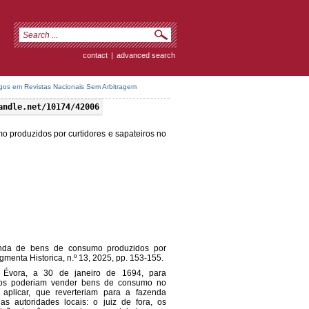
contact
|
advanced search
igos em Revistas Nacionais Sem Arbitragem
andle.net/10174/42006
 produzidos por curtidores e sapateiros no
nda de bens de consumo produzidos por
gmenta Historica, n.º 13, 2025, pp. 153-155.
e Évora, a 30 de janeiro de 1694, para
eiros poderiam vender bens de consumo no
 aplicar, que reverteriam para a fazenda
s autoridades locais: o juiz de fora, os