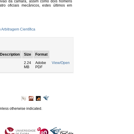
crivão da câmara, assim como dois homens
tro oficiais mecânicos, estes últimos em
Arbitragem Científica
Description
Size
Format
2.24
Adobe
View/Open
MB
PDF
unless otherwise indicated.