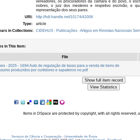
vereadores, os procuradores da câmara e do povo, o es
nobres, o juiz dos mesteres e respetivo escrivão, e qua
representação dos seus pares.
URI:
http://hdl.handle.net/10174/42006
Type:
article
ars in Collections:
CIDEHUS - Publicações - Artigos em Revistas Nacionais Sem 
es in This Item:
File
es - 2025 - 1694 Auto de regulação de taxas para a venda de bens de
sumo produzidos por curtidores e sapateiros no.pdf
Items in DSpace are protected by copyright, with all rights reserved, 
Serviços de Ciência e Cooperação
-
Universidade de Évora
oftware, version 1.6.2
Copyright © 2002-2008
MIT
and
Hewlett-Packard
-
Feedback