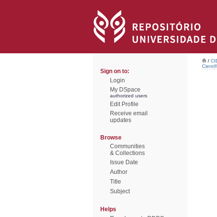
/
CI
Científ
Sign on to:
Login
My DSpace
authorized users
Edit Profile
Receive email
updates
Browse
Communities
& Collections
Issue Date
Author
Title
Subject
Helps