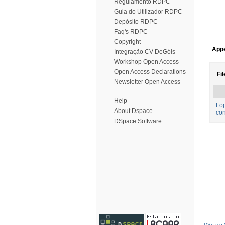
Regulamento RDPC
Guia do Utilizador RDPC
Depósito RDPC
Faq's RDPC
Copyright
Appe
Integração CV DeGóis
Workshop Open Access
Open Access Declarations
Fil
Newsletter Open Access
Help
Lop
About Dspace
con
DSpace Software
DSpace S