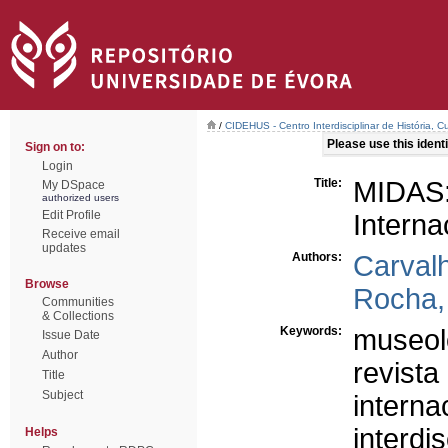
/
CIDEHUS - Centro Interdisciplinar de História, 
Please use this identif
Sign on to:
Login
Title:
MIDAS
My DSpace
authorized users
Edit Profile
Interna
Receive email
updates
Authors:
Carval
Browse
Rocha,
Communities
& Collections
Keywords:
museol
Issue Date
Author
revist
Title
Subject
interna
interdi
Helps