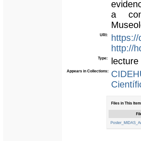
evidenc
a con
Museol
URI:
https:
http://
Type:
lecture
Appears in Collections:
CIDEH
Científ
Files in This Item
Fil
Poster_MIDAS_An