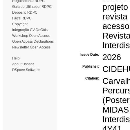
Regulamento RDPC
projeto 
Guia do Utilizador RDPC
Depósito RDPC
revista 
Faq's RDPC
acesso
Copyright
Integração CV DeGóis
Revi
Workshop Open Access
Open Access Declarations
Interdi
Newsletter Open Access
Issue Date:
2026
Help
About Dspace
Publisher:
CIDEH
DSpace Software
Citation:
Carval
Percurs
(Poste
MID
Interdi
4Y41