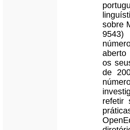
portug
linguí
sobre 
9543) 
número
aberto 
os seu
de 200
núme
investi
refeti
prática
OpenEd
diretó