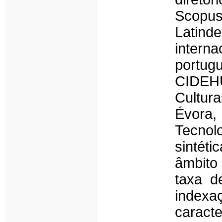
Scopu
Latind
inter
portug
CIDEHU
Cultu
Évora,
Tecno
sintéti
âmbito 
taxa de
inde
carac