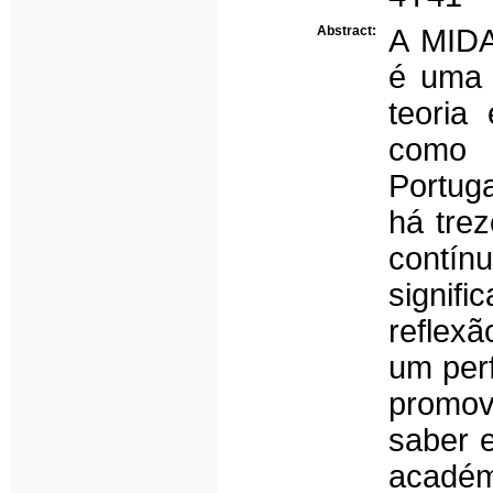
Abstract:
A MIDA
é uma 
teoria
como u
Portug
há tre
contín
signifi
reflex
um perf
promov
saber 
académi