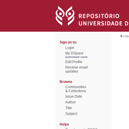
/
De
Sign on to:
Login
My DSpace
authorized users
Edit Profile
Receive email
updates
Browse
Communities
& Collections
Issue Date
Author
Title
Subject
Helps