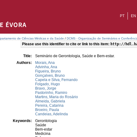
PT
EN
partamento de Ciências Médicas e da Saúde
/
DCMS - Organização de Seminários e Conferênci
Please use this identifier to cite or link to this item:
http://hdl.h
Title:
Seminário de Gerontologia, Saúde e Bem-estar.
Authors:
Morais, Ana
Advinha, Ana
Figueira, Bruno
Gonçalves, Bruno
Capela e Silva, Fernando
Folgado, Hugo
Bravo, Jorge
Pastorinho, Ramiro
Martins, Maria do Rosário
Almeida, Gabriela
Pereira, Catarina
Broeiro, Paula
Candeias, Adelinda
Keywords:
Gerontologia
Saúde
Bem-estar
Medicina