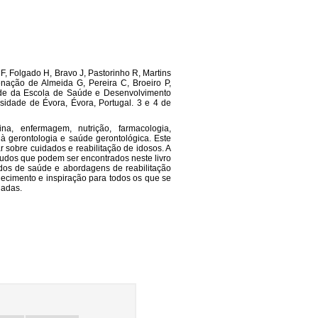
 F, Folgado H, Bravo J, Pastorinho R, Martins
nação de Almeida G, Pereira C, Broeiro P,
de da Escola de Saúde e Desenvolvimento
dade de Évora, Évora, Portugal. 3 e 4 de
a, enfermagem, nutrição, farmacologia,
s à gerontologia e saúde gerontológica. Este
r sobre cuidados e reabilitação de idosos. A
tudos que podem ser encontrados neste livro
ados de saúde e abordagens de reabilitação
ecimento e inspiração para todos os que se
nadas.