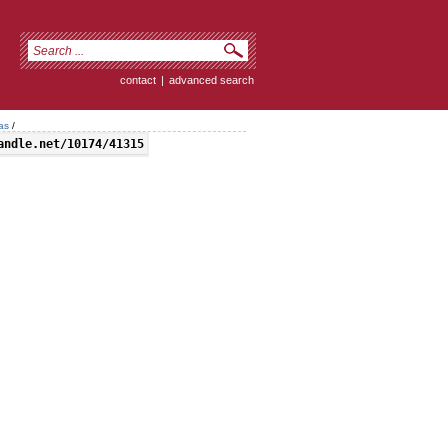
contact
|
advanced search
as
/
andle.net/10174/41315