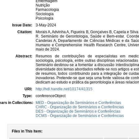
Enfermagem
Nutrição
Farmacologia
Sociologia
Psicologia
Issue Date:
3-May-2024
Citation:
Morais A, Advinha A, Figueira B, Gonçalves B, Capela e Silva
R. Seminário de Gerontologia, Saúde e Bem-estar. Coorde
Candeias A, Departamento de Ciências Médicas e da Saú
Humano e Comprehensive Health Research Centre, Universi
maio de 2024.
Abstract:
Resumos de contribuições de especialistas em medicin
sociologia, psicologia, entre outras disciplinas relacionada
Seminário destinou-se a fomentar a discussão interdisciplina
diversidade dos temas abordados reflete-se nos artigos e es
de resumos, todos contribuindo para a integração de cuid
inovadoras. Pretende-se que seja uma fonte valiosa de conh
dedicam ao estudo e prática da gerontologia e áreas relacio
URI:
http://hdl.handle.net/10174/41315
Type:
conferenceObject
ars in Collections:
MED - Organização de Seminários e Conferências
CHRC - Organização de Seminários e Conferências
DES - Organização de Seminários e Conferências
DCMS - Organização de Seminários e Conferências
Files in This Item: