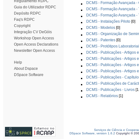
Regulamento RDPC
DCMS - Formação Avançada - 
Guia do Utilizador RDPC
DCMS - Formação Avançada - 
Depósito RDPC
DCMS - Formação Avançada - 
Faq's RDPC
DCMS - Instalações Piloto
[0]
Copyright
DCMS - Modelos
[0]
Integração CV DeGóis
DCMS - Organização de Seminá
Workshop Open Access
DCMS - Patentes
[0]
Open Access Declarations
DCMS - Protótipos Laboratoria
Newsletter Open Access
DCMS - Publicações - Artigos e
DCMS - Publicações - Artigos e
Help
DCMS - Publicações - Artigos 
About Dspace
DCMS - Publicações - Artigos 
DSpace Software
DCMS - Publicações - Capítulo
DCMS - Publicações de Carác
DCMS - Publicações - Livros
[1
DCMS - Relatórios
[1]
Serviços de Ciência e Coopera
DSpace Software, version 1.6.2
Copyright © 20