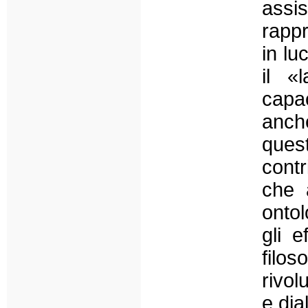
assi
rapp
in lu
il «
capa
anch
quest
contr
che a
ontol
gli e
filo
rivol
e dia